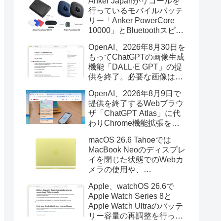
Anker Japanがリコールを
行っているモバイルバッテ
リー「Anker PowerCore
10000」とBluetoothスピー
カー「PowerConf S3」で周
OpenAI、2026年8月30日を
辺を焼損する火災が6月に3
もってChatGPTの画像生成
件発生していたそうなので
機能「DALL·E GPT」の提
注意を。
供を終了。必要な画像は期
限までにダウンロードを。
OpenAI、2026年8月9日で
提供を終了するWebブラウ
ザ「ChatGPT Atlas」に代
わりChrome機能拡張をア
ップデートし、YouTube動
macOS 26.6 Tahoeでは
画の質問やAsk ChatGPT機
MacBook Neoのディスプレ
能を追加。
イを閉じた状態でのWebカ
メラの使用や、
Finder/Apple Configuratorを
Apple、watchOS 26.6で
利用しMacBook Neoを復元
Apple Watch Series 8と
する際の安定性が向上。
Apple Watch Ultraのバッテ
リー容量の再調整を行った