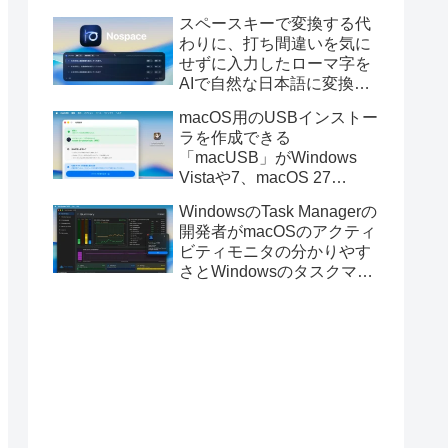
と発表。
スペースキーで変換する代
わりに、打ち間違いを気に
せずに入力したローマ字を
AIで自然な日本語に変換し
てくれるMac用の日本語入
macOS用のUSBインストー
力アプリ「Nospace」がリ
ラを作成できる
リース。
「macUSB」がWindows
Vistaや7、macOS 27
Golden GateのUSBインス
WindowsのTask Managerの
トーラの作成に対応。
開発者がmacOSのアクティ
ビティモニタの分かりやす
さとWindowsのタスクマネ
ージャの詳細さを合わせた
Mac用システムモニタアプ
リ「Task Manager TMOG」
のBeta版を公開。