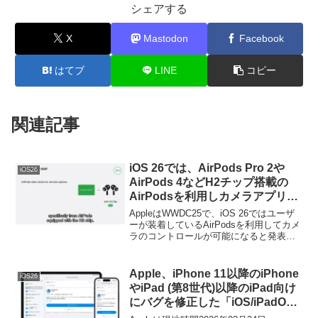
シェアする
X
Mastodon
Facebook
はてブ
LINE
コピー
関連記事
iOS 26では、AirPods Pro 2や
iOS26
AirPods 4などH2チップ搭載の
AirPodsを利用しカメラアプリの
写真や動画撮影を遠隔操作できる
AppleはWWDC25で、iOS 26ではユーザ
「AirPods Camera Remote」機
ーが装着しているAirPodsを利用してカメ
ラのコントロールが可能になると発表し
能が利用可能に。
ていましたが、この機能が利用できるの
はAirPods用Apple Silicon「Apple H2」チ
ップを搭載したAirPodsが対象となるそう
Apple、iPhone 11以降のiPhone
iOS26
です。
やiPad (第8世代)以降のiPad向け
にバグを修正した「iOS/iPadOS
26.4.1」をリリース。