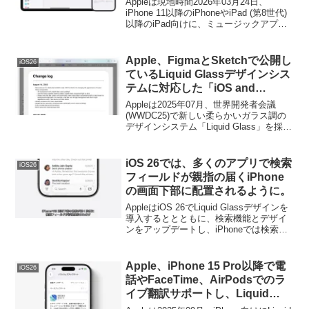
Appleは現地時間2026年03月24日、
iPhone 11以降のiPhoneやiPad (第8世代)
以降のiPad向けに、ミュージックアプリ
やアクセシビリティ機能をアップデート
しバグ修正やセキュリティアップデート
を含んだ「iOS/iPadOS 26.4 (23E246)」
Apple、FigmaとSketchで公開し
iOS26
をリリースしましたが、04月08日付け
ているLiquid Glassデザインシス
で、新たにHotfixとなる「iOS/iPadOS
テムに対応した「iOS and
26.4.1 (23E245)」をリリースしていま
iPadOS 26 UI Kit」をアップデー
す。
Appleは2025年07月、世界開発者会議
ト。
(WWDC25)で新しい柔らかいガラス調の
デザインシステム「Liquid Glass」を採用
した次期「macOS 26 Tahoe」や
「iOS/iPadOS 26」のUI Kitを開発者向け
に公開しましたが、08月14日付で、この
iOS 26では、多くのアプリで検索
iOS26
「iOS and iPadOS 26 UI Kit」をアップデ
フィールドが親指の届くiPhone
ートしています。
の画面下部に配置されるように。
AppleはiOS 26でLiquid Glassデザインを
導入するととともに、検索機能とデザイ
ンをアップデートし、iPhoneでは検索フ
ィールドが画面下の手の届く位置に配置
されるようになるそうです。
Apple、iPhone 15 Pro以降で電
iOS26
話やFaceTime、AirPodsでのラ
イブ翻訳サポートし、Liquid
Glassの不透明度を上げる設定を