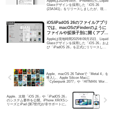
Appleは2025年09月、iPhone向けにLiquid
追加した「iOS 26.1」を正式にリ
Glassデザインを採用した「iOS 26
(23A341)」をリリースしましたが、現地
リース。
時間2025年11月03日付けで、iOS 26の初
のマイナーアップデートとなる「iOS
26.1 (23B85)」がリリースされています。
iOS/iPadOS 26のファイルアプリ
iOS26
では、macOSのFinderのように
ファイルや拡張子別に開くアプリ
を選択/指定することが可能に。
Appleは現地時間2025年09月15日、Liquid
Glassデザインを採用した「iOS 26」およ
び「iPadOS 26」を正式にリリースしま
したが、このiOS/iPadOS 26ではデフォ
ルトのファイラーである「ファイル
(Files)」アプリがアップデートされ、フ
ァイルを開くアプリを指定できるように
なっています。
Apple、macOS 26 Tahoeで「Metal 4」を
導入し、Apple Silicon Macに
「Cyberpunk 2077」や「HITMAN: World
of Assassination」などのゲームタイトル
が移植されることを発表。
Apple、次期「iOS 26」や「iPadOS 26」
のシステム要件を公開。iPhone XR/XSシ
リーズとiPad (第7世代)が非サポートに。