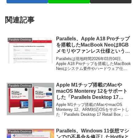
関連記事
Parallels、Apple A18 Proチップ
Parallels-Desktop
を搭載したMacBook Neoは8GB
メモリやファンレス仕様という制
限からParallels Desktopによる
Parallelsは現地時間2026年03月04日、
Windows仮想マシンの構築には
Apple A18 Proチップを搭載したMacBook
Neoはシステム要件やハードウェア仕様
向かず、今後検証が必要だと発
から、Parallels Desktopを利用した仮想
表。
マシンの構築ができるかは現在のところ
不明で、できたとしてもWindows 11仮想
Apple M1チップ搭載のMacや
Parallels-Desktop
マシンの構築には向かないだろうと発表
macOS Monterey 12をサポート
しています。
した「Parallels Desktop 17
Retail Box」が発売開始。
Apple M1チップ搭載のMacやmacOS
Monterey 12、ARM対応OSをサポートし
た「Parallels Desktop 17 Retail Box」が
発売されています。詳細は以下から。
Parallels、Windows 11仮想マシ
Parallels-Desktop
ンでの不具合を修正したHotfixと