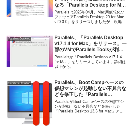
なる「Parallels Desktop for Mac
v20.3.1」をリリース。
Parallelsは2025年04月、Mac用仮想化ソ
フトウェアParallels Desktop 20 for Mac
v20.3.0」をリリースしましたが、現地時
間2025年05月22日付けで、Hotfixとなる
「Parallels Desktop 20 for Mac v20.3.1」
がリリースされています。
Parallels、「Parallels Desktop
Parallels-Desktop
v17.1.4 for Mac」をリリース。一
部のVMでParallels Toolsが利用
できない不具合が修正されたもよ
Parallelsが「Parallels Desktop v17.1.4
う。
for Mac」をリリースしています。詳細は
以下から。
Parallels、Boot Campベースの
Parallels-Desktop
仮想マシンが起動しない不具合な
どを修正した「Parallels
Desktop 13.3 for Mac」アップデ
ParallelsがBoot Campベースの仮想マシ
ートをリリース。
ンが起動しない不具合などを修正した
「Parallels Desktop 13.3 for Mac」アッ
プデートを公開しています。詳細は以下
から。