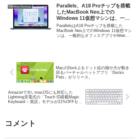
Parallels、A18 Proチップを搭載
Parallels-Desktop
したMacBook Neo上での
Windows 11仮想マシンは、一般
的なオフィスアプリやWebアプリ
ParallelsはA18 Proチップを搭載した
などの用途では最適に利用できる
MacBook Neo上でのWindows 11仮想マシ
ンは、一般的なオフィスアプリやWebア
もののCADや3Dレンダリング、
プリなどの用途では最適に利用できるも
グラフィック負荷の高いアプリは
ののCADや3Dレンダリング、グラフィッ
非推奨。
ク負荷の高いアプリは...
MacのDock上をドット絵の猫や犬が動き
回るバーチャルペットアプリ「Docko
Pets」がリリース。
Amazonで古いmacOSにも対応した
Lightning充電式の「Touch ID搭載Magic
Keyboard – 英語」モデルが21%OFFセー
ル中。
コメント