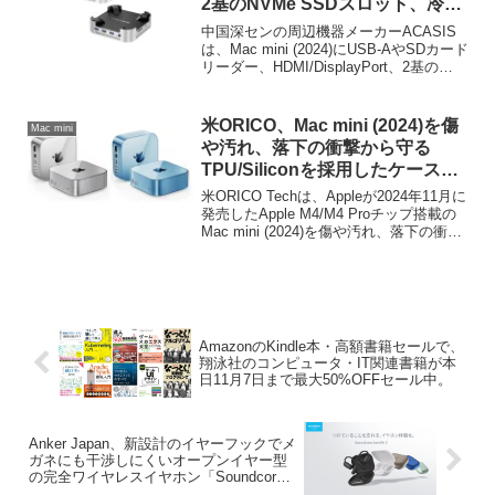
2基のNVMe SSDスロット、冷却
ファン、Mac mini電源ボタンスイ
中国深センの周辺機器メーカーACASIS
ッチを備えたUSB4対応ドック
は、Mac mini (2024)にUSB-AやSDカード
リーダー、HDMI/DisplayPort、2基の
「ACASIS 40Gbps Mac mini M4
NVMe SSDなどを増設できるドッキング
Dock＆Stand」を発売。
ステーション「ACASIS Mac mini M4
Dock & Stand (M001)」とUSB4に対応し
米ORICO、Mac mini (2024)を傷
Mac mini
た「ACASIS 40Gbps Mac mini M4 Dock
や汚れ、落下の衝撃から守る
& Stand (M001Pro)」を発売しています。
TPU/Siliconを採用したケース
「ORICO MiniCase for Mac Mini
米ORICO Techは、Appleが2024年11月に
M4」を発売。
発売したApple M4/M4 Proチップ搭載の
Mac mini (2024)を傷や汚れ、落下の衝撃
から守るTPU/Silicon素材を採用したケー
ス「ORICO MiniCase for Mac Mini M4
TPU (ORICO-TP24-1/Silicon (ORICO-
TP24-2)」を発売しています。
AmazonのKindle本・高額書籍セールで、
翔泳社のコンピュータ・IT関連書籍が本
日11月7日まで最大50%OFFセール中。
Anker Japan、新設計のイヤーフックでメ
ガネにも干渉しにくいオープンイヤー型
の完全ワイヤレスイヤホン「Soundcore
AeroFit 2」を発売。