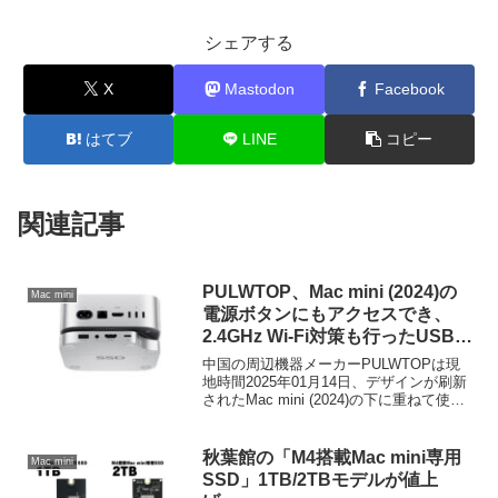
シェアする
X
Mastodon
Facebook
はてブ
LINE
コピー
関連記事
PULWTOP、Mac mini (2024)の
Mac mini
電源ボタンにもアクセスでき、
2.4GHz Wi-Fi対策も行ったUSB-
Cハブ「PULWTOP Mac Mini M4
中国の周辺機器メーカーPULWTOPは現
Hub Stand with M.2 SSD
地時間2025年01月14日、デザインが刷新
されたMac mini (2024)の下に重ねて使え
Enclosure」を発売。
るSSDエンクロージャー付きの9-in-1
USB-Cハブ「PULWTOP Mac Mini M4
Hub Stand with M2 SSD Enclosure」を新
秋葉館の「M4搭載Mac mini専用
Mac mini
たに発売すると発表しています。
SSD」1TB/2TBモデルが値上