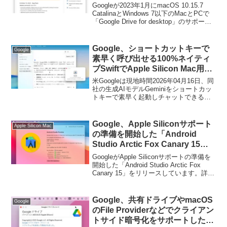
for desktop」のサポートを終
Googleが2023年1月にmacOS 10.15.7
了。
CatalinaとWindows 7以下のMacとPCで
「Google Drive for desktop」のサポート
を終了しています。詳細は以下から。
Google、ショートカットキーで
Google
素早く呼び出せる100%ネイティ
ブSwiftでApple Silicon Mac用に
開発されたGeminiクライアント
米Googleは現地時間2026年04月16日、同
「Gemini for Mac」をリリース。
社の生成AIモデルGeminiをショートカッ
トキーで素早く起動しチャットできる対
話できるMac用クライアント「Gemini for
Mac」をリリースしたと発表していま
す。
Google、Apple Siliconサポート
Apple Silicon Mac
の準備を開始した「Android
Studio Arctic Fox Canary 15」
をリリース。
GoogleがApple Siliconサポートの準備を
開始した「Android Studio Arctic Fox
Canary 15」をリリースしています。詳細
は以下から。
Google、共有ドライブやmacOS
Google
のFile Providerなどでクライアン
トサイド暗号化をサポートした