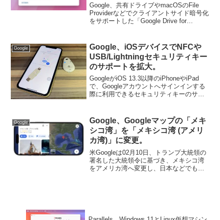
「Google Drive for Desktop
Google、共有ドライブやmacOSのFile
v63」のロールアウトを開始。
Providerなどでクライアントサイド暗号化
をサポートした「Google Drive for
Desktop v63」のロールアウトを開始して
います。詳細は以下から。
Google、iOSデバイスでNFCや
Google
USB/Lightningセキュリティキー
のサポートを拡大。
GoogleがiOS 13.3以降のiPhoneやiPad
で、Googleアカウントへサインインする
際に利用できるセキュリティキーのサポ
ートを拡大したと発表しています。詳細
は以下から。
Google、Googleマップの「メキ
Google
シコ湾」を「メキシコ湾 (アメリ
カ湾)」に変更。
米Googleは02月10日、トランプ大統領の
署名した大統領令に基づき、メキシコ湾
をアメリカ湾へ変更し、日本などでもメ
キシコ湾(アメリカ湾)という表記になって
います。
Parallels、Windows 11とLinux仮想マシン