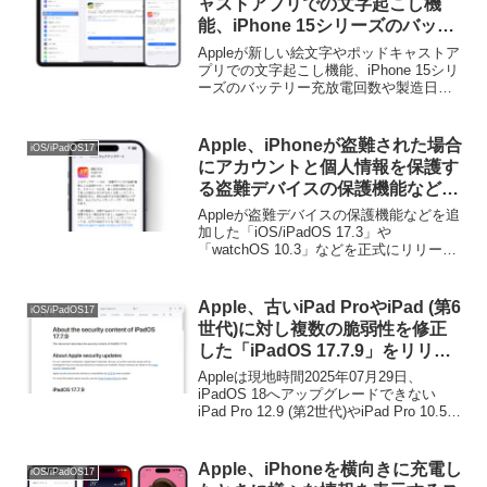
ャストアプリでの文字起こし機
能、iPhone 15シリーズのバッテ
リー表示を最適化しゼロデイ脆弱
Appleが新しい絵文字やポッドキャストア
性を修正した「iOS/iPadOS
プリでの文字起こし機能、iPhone 15シリ
ーズのバッテリー充放電回数や製造日表
17.4」を正式にリリース。
示などを追加した「iOS/iPadOS 17.4」を
正式にリリースしています。詳細は以下
から。
Apple、iPhoneが盗難された場合
iOS/iPadOS17
にアカウントと個人情報を保護す
る盗難デバイスの保護機能などを
追加した「iOS 17.3」や
Appleが盗難デバイスの保護機能などを追
「watchOS 10.3」を正式にリリ
加した「iOS/iPadOS 17.3」や
「watchOS 10.3」などを正式にリリース
ース。
しています。詳細は以下から。
Apple、古いiPad ProやiPad (第6
iOS/iPadOS17
世代)に対し複数の脆弱性を修正
した「iPadOS 17.7.9」をリリー
ス。
Appleは現地時間2025年07月29日、
iPadOS 18へアップグレードできない
iPad Pro 12.9 (第2世代)やiPad Pro 10.5イ
ンチ、iPad (第6世代)向けに、複数の脆弱
性を修正した「iPadOS 17.7.9
(21H446)」をリリースしています。
Apple、iPhoneを横向きに充電し
iOS/iPadOS17