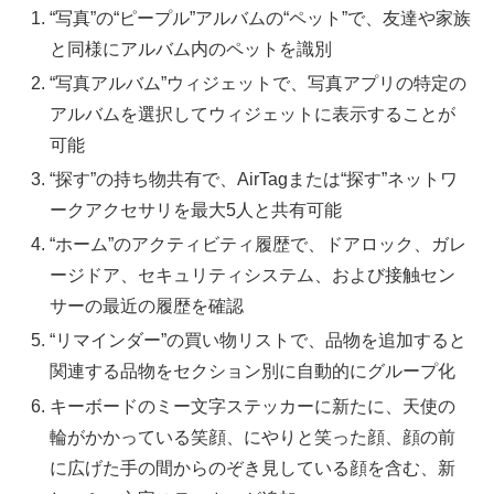
“写真”の“ピープル”アルバムの“ペット”で、友達や家族
と同様にアルバム内のペットを識別
“写真アルバム”ウィジェットで、写真アプリの特定の
アルバムを選択してウィジェットに表示することが
可能
“探す”の持ち物共有で、AirTagまたは“探す”ネットワ
ークアクセサリを最大5人と共有可能
“ホーム”のアクティビティ履歴で、ドアロック、ガレ
ージドア、セキュリティシステム、および接触セン
サーの最近の履歴を確認
“リマインダー”の買い物リストで、品物を追加すると
関連する品物をセクション別に自動的にグループ化
キーボードのミー文字ステッカーに新たに、天使の
輪がかかっている笑顔、にやりと笑った顔、顔の前
に広げた手の間からのぞき見している顔を含む、新