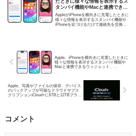
たときに様々な情報を表示するス
タンバイ機能やMacと連携できる
ウィジェット、NameDropなどを
AppleがiPhoneを横向きに充電したときに
サポートした「iOS 17」を正式に
様々な情報を表示するスタンバイ機能や
iPhoneを近づけるだけで連絡先を交換で
リリース。
きるNameDrop機能などをサポートした
「iOS 17」を正式にリリースしていま
す。詳細は以下から。
Apple、iPhoneを横向きに充電したときに
様々な情報を表示するスタンバイ機能や
Macと連携できるウィジェット、
NameDropなどをサポートした「iOS
17」を正式にリリース。
Apple、写真やファイルの保存、デバイス
のバックアップが可能なクラウドサブス
クリプションiCloud+に6TBと12TBプラン
を追加。
コメント