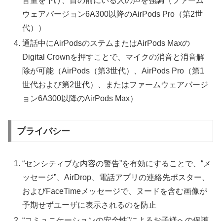
音量を下げ、目の前にいる人の声を強調（ファーム
ウェアバージョン6A300以降のAirPods Pro（第2世
代））
通話中にAirPodsのステムまたはAirPods Maxの
Digital Crownを押すことで、マイクの消音と消音解
除が可能（AirPods（第3世代）、AirPods Pro（第1
世代および第2世代）、またはファームウェアバージ
ョン6A300以降のAirPods Max）
プライバシー
“センシティブな内容の警告”を有効にすることで、“メ
ッセージ”、AirDrop、電話アプリの連絡先ポスター、
およびFaceTimeメッセージで、ヌードを含む画像が
予期せずユーザに表示されるのを防止
“コミュニケーションの安全性”によるお子様への保護