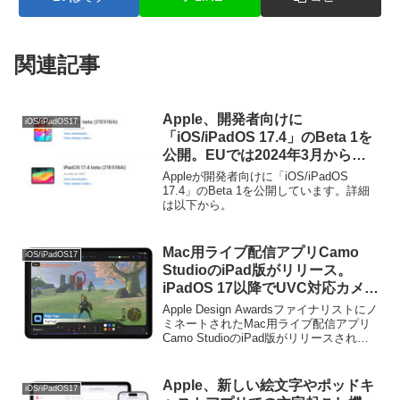
関連記事
Apple、開発者向けに
iOS/iPadOS17
「iOS/iPadOS 17.4」のBeta 1を
公開。EUでは2024年3月から
App Store以外のマーケットプレ
Appleが開発者向けに「iOS/iPadOS
イスからのアプリの提供や
17.4」のBeta 1を公開しています。詳細
は以下から。
WebKit以外のブラウザエンジン
の利用が可能に。
Mac用ライブ配信アプリCamo
iOS/iPadOS17
StudioのiPad版がリリース。
iPadOS 17以降でUVC対応カメラ
やキャプチャボードを利用した配
Apple Design Awardsファイナリストにノ
信が可能に。
ミネートされたMac用ライブ配信アプリ
Camo StudioのiPad版がリリースされて
います。詳細は以下から。
Apple、新しい絵文字やポッドキ
iOS/iPadOS17