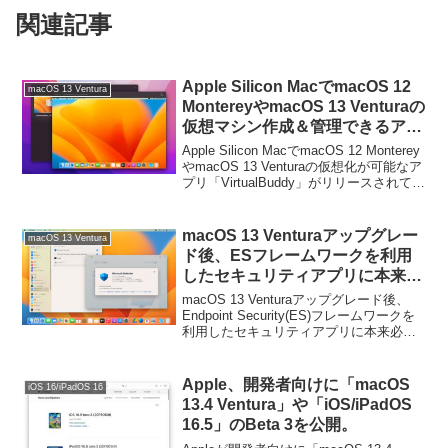
関連記事
Apple Silicon MacでmacOS 12
macOS 13 Ventura
MontereyやmacOS 13 Venturaの
仮想マシン作成＆管理できるアプ
リ「VirtualBuddy」がオープン
Apple Silicon MacでmacOS 12 Monterey
ソースで公開。
やmacOS 13 Venturaの仮想化が可能なア
プリ「VirtualBuddy」がリリースされてい
ます。詳細は以下から。
macOS 13 Venturaアップグレー
macOS 13 Ventura
ド後、ESフレームワークを利用
したセキュリティアプリに本来必
要のない入力監視や画面収録など
macOS 13 Venturaアップグレード後、
の許可が与えられている不具合が
Endpoint Security(ES)フレームワークを
利用したセキュリティアプリに本来必要
確認されているので注意を。
のない入力監視や画面収録などの許可が
与えられている不具合が確認されていま
す。詳細は以下から。
Apple、開発者向けに「macOS
iOS 16/iPadOS 16
13.4 Ventura」や「iOS/iPadOS
16.5」のBeta 3を公開。