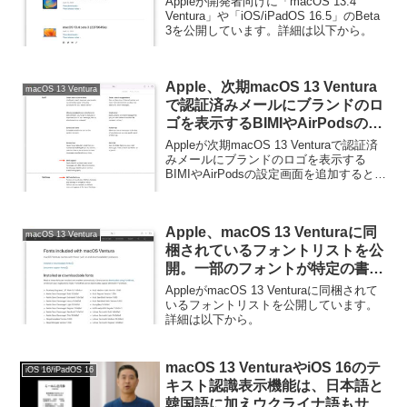
Appleが開発者向けに「macOS 13.4
Ventura」や「iOS/iPadOS 16.5」のBeta
3を公開しています。詳細は以下から。
Apple、次期macOS 13 Ventura
macOS 13 Ventura
で認証済みメールにブランドのロ
ゴを表示するBIMIやAirPodsの設
定画面を追加すると発表。
Appleが次期macOS 13 Venturaで認証済
みメールにブランドのロゴを表示する
BIMIやAirPodsの設定画面を追加すると発
表しています。詳細は以下から。
Apple、macOS 13 Venturaに同
macOS 13 Ventura
梱されているフォントリストを公
開。一部のフォントが特定の書類
やアプリだけで利用できる古いフ
AppleがmacOS 13 Venturaに同梱されて
ォントに。
いるフォントリストを公開しています。
詳細は以下から。
macOS 13 VenturaやiOS 16のテ
iOS 16/iPadOS 16
キスト認識表示機能は、日本語と
韓国語に加えウクライナ語もサポ