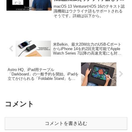
ート。
macOS 13 VenturaやiOS 16のテキスト認
識機能はウクライナ語もサポートされる
そうです。詳細は以下から。
米Belkin、最大20W出力のUSB-Cポート
からiPhone 14を約2回充電可能でApple
Watch Series 7以降の高速充電にも対応
した2in1のモバイルバッテリー
「BoostCharge Pro」を発表。
Astro HQ、iPad用テーブル
「Darkboard」の一般予約を開始。iPadを
立てかけられる「Foldable Stand」も付
属。
コメント
コメントを書き込む