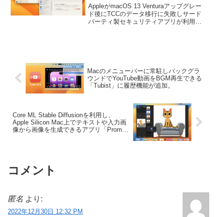
ュリティアプリがフルディスクア
AppleがmacOS 13 Venturaアップグレー
クセス権を得られず利用できなく
ド後にTCCのデータ移行に失敗しサード
パーティ製セキュリティアプリが利用で
なる不具合を今後のアップデート
きなくなる不具合を今後のアップデート
で修正するとコメント。
で修正するとコメントしたそうです。詳
細は以下から。
Macのメニューバーに常駐しバックグラ
ウンドでYouTube動画をBGM再生できる
「Tubist」に履歴機能が追加。
Core ML Stable Diffusionを利用し、
Apple Silicon Mac上でテキストや入力画
像から画像を生成できるアプリ「Prompt
To Image」がBetaテスターを募集中。
コメント
匿名
より:
2022年12月30日 12:32 PM