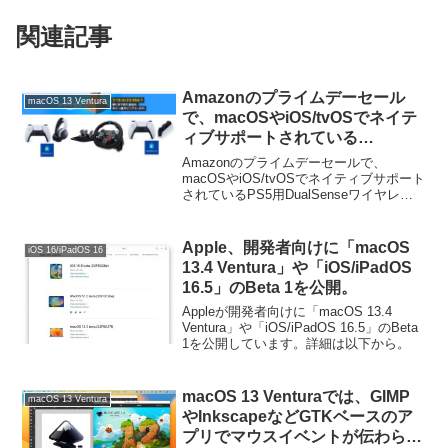
関連記事
Amazonのプライムデーセール
macOS 13 Ventura
で、macOSやiOS/tvOSでネイテ
ィブサポートされている
「DualSenseワイヤレスコントロ
Amazonのプライムデーセールで、
ーラー」やサポート予定のハンコ
macOSやiOS/tvOSでネイティブサポート
されているPS5用DualSenseワイヤレス
ン「Logitech G29」が特別価格
コントローラーや次期macOSでサポート
で販売中。
予定のハンコンLogitech G29などが特別
価格で販売されています...
Apple、開発者向けに「macOS
iOS 16/iPadOS 16
13.4 Ventura」や「iOS/iPadOS
16.5」のBeta 1を公開。
Appleが開発者向けに「macOS 13.4
Ventura」や「iOS/iPadOS 16.5」のBeta
1を公開しています。詳細は以下から。
macOS 13 Venturaでは、GIMP
macOS 13 Ventura
やInkscapeなどGTKベースのア
プリでマウスイベントが伝わらな