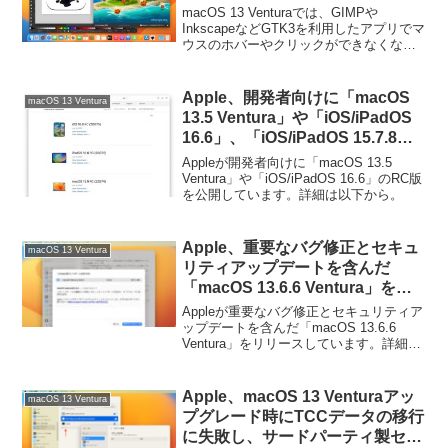
い不具合があるので注意を。
macOS 13 Venturaでは、GIMPや
InkscapeなどGTK3を利用したアプリでマ
ウスのホバーやクリックができなくなる
不具合があるので注意してください。詳
細は以下から。
Apple、開発者向けに「macOS
macOS 13 Ventura
13.5 Ventura」や「iOS/iPadOS
16.6」、「iOS/iPadOS 15.7.8」
のRC版を公開。
Appleが開発者向けに「macOS 13.5
Ventura」や「iOS/iPadOS 16.6」のRC版
を公開しています。詳細は以下から。
Apple、重要なバグ修正とセキュ
macOS 13 Ventura
リティアップデートを含んだ
「macOS 13.6.6 Ventura」をリ
リース。
Appleが重要なバグ修正とセキュリティア
ップデートを含んだ「macOS 13.6.6
Ventura」をリリースしています。詳細は
以下から。
Apple、macOS 13 Venturaアッ
macOS 13 Ventura
プグレード時にTCCデータの移行
に失敗し、サードパーティ製セキ