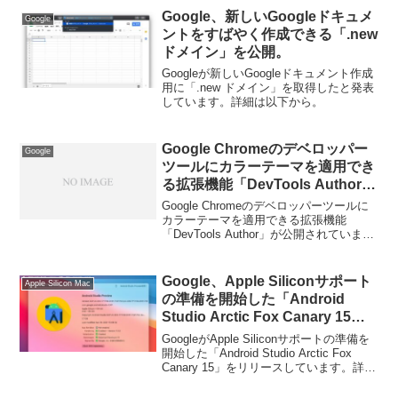
Google、新しいGoogleドキュメ
Google
ントをすばやく作成できる「.new
ドメイン」を公開。
Googleが新しいGoogleドキュメント作成
用に「.new ドメイン」を取得したと発表
しています。詳細は以下から。
Google Chromeのデベロッパー
Google
ツールにカラーテーマを適用でき
る拡張機能「DevTools Author」
が公開。
Google Chromeのデベロッパーツールに
カラーテーマを適用できる拡張機能
「DevTools Author」が公開されていま
す。詳細は以下から。
Google、Apple Siliconサポート
Apple Silicon Mac
の準備を開始した「Android
Studio Arctic Fox Canary 15」
をリリース。
GoogleがApple Siliconサポートの準備を
開始した「Android Studio Arctic Fox
Canary 15」をリリースしています。詳細
は以下から。