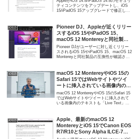
AppleがiOS 14.8/iPadOS 14.8のセキュリ
ティコンテンツをアップデートし、iOS
15/iPadOS 15アップグレードで修正した
のと同じ脆弱性を複数修正していると発
表しています。詳細は以下から。
Pioneer DJ、Appleが近くリリー
iOS15
スするiOS 15やiPadOS 15、
macOS 12 Montereyと同社製品
の互換性が確認されるまでアップ
Pioneer DJがユーザーに対し近くリリー
デートを控えるようユーザーに通
スされるiOS 15やiPadOS 15、macOS 12
Montereyと同社製品の互換性が確認され
知。
るまでアップデートを控えるように指示
しています。詳細は以下から。
macOS 12 MontereyやiOS 15の
iOS15
Safari 15ではWebサイトやツイ
ートに挿入されている画像内のテ
キストも「Live Text」で抽出可
macOS 12 MontereyやiOS 15のSafari 15
能に。
ではWebサイトやツイートに挿入されて
いる画像内のテキストも「Live Text」で
抽出可能になるそうです。詳細は以下か
ら。
Apple、最新のmacOS 12
iOS15
MontereyとiOS 15でCanon EOS
R7/R10とSony Alpha ILCE-7M4
カメラのRAWフォーマットをネ