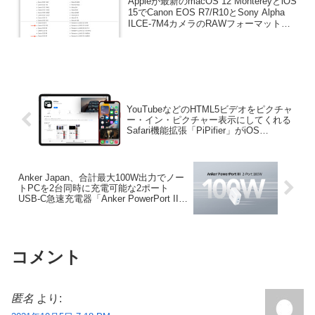
Appleが最新のmacOS 12 MontereyとiOS
イティブサポート。
15でCanon EOS R7/R10とSony Alpha
ILCE-7M4カメラのRAWフォーマットを
ネイティブサポートしたと発表していま
す。詳細は以下から。
YouTubeなどのHTML5ビデオをピクチャ
ー・イン・ピクチャー表示にしてくれる
Safari機能拡張「PiPifier」がiOS
15/iPadOS 15のSafariに対応。
Anker Japan、合計最大100W出力でノー
トPCを2台同時に充電可能な2ポート
USB-C急速充電器「Anker PowerPort III
2-Port 100W」を発売。
コメント
匿名
より: