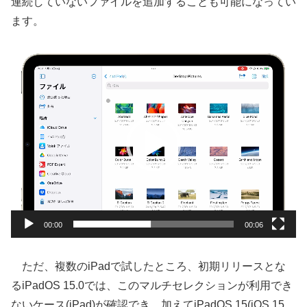
連続していないファイルを追加することも可能になってい
ます。
動
画
プ
レ
ー
ヤ
ー
00:00
00:06
ただ、複数のiPadで試したところ、初期リリースとな
るiPadOS 15.0では、このマルチセレクションが利用でき
ないケース(iPad)が確認でき、加えてiPadOS 15(iOS 15