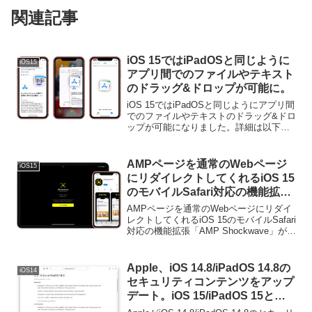
関連記事
iOS 15ではiPadOSと同じように
iOS15
アプリ間でのファイルやテキスト
のドラッグ&ドロップが可能に。
iOS 15ではiPadOSと同じようにアプリ間
でのファイルやテキストのドラッグ&ドロ
ップが可能になりました。詳細は以下か
ら。
AMPページを通常のWebページ
iOS15
にリダイレクトしてくれるiOS 15
のモバイルSafari対応の機能拡張
「AMP Shockwave」がリリー
AMPページを通常のWebページにリダイ
ス。
レクトしてくれるiOS 15のモバイルSafari
対応の機能拡張「AMP Shockwave」がリ
リースされています。詳細は以下から。
Apple、iOS 14.8/iPadOS 14.8の
iOS14
セキュリティコンテンツをアップ
デート。iOS 15/iPadOS 15と同
じ脆弱性を複数修正。