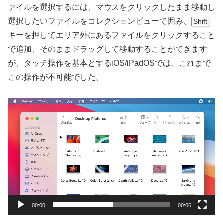
ァイルを選択するには、マウスをクリックしたまま移動し
選択したいファイルをコレクションビューで囲み、
Shift
キーを押してエリア外にあるファイルをクリックすること
で追加、そのままドラッグして移動することができます
が、タッチ操作を基本とするiOS/iPadOSでは、これまで
この操作が不可能でした。
動
画
プ
レ
ー
ヤ
ー
00:00
00:06