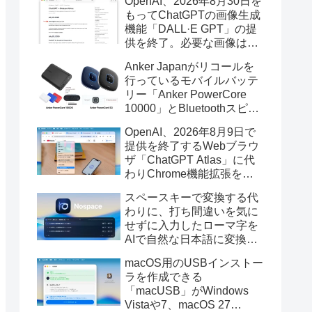
OpenAI、2026年8月30日を
もってChatGPTの画像生成
機能「DALL·E GPT」の提
供を終了。必要な画像は期
限までにダウンロードを。
Anker Japanがリコールを
行っているモバイルバッテ
リー「Anker PowerCore
10000」とBluetoothスピー
カー「PowerConf S3」で周
OpenAI、2026年8月9日で
辺を焼損する火災が6月に3
提供を終了するWebブラウ
件発生していたそうなので
ザ「ChatGPT Atlas」に代
注意を。
わりChrome機能拡張をア
ップデートし、YouTube動
スペースキーで変換する代
画の質問やAsk ChatGPT機
わりに、打ち間違いを気に
能を追加。
せずに入力したローマ字を
AIで自然な日本語に変換し
てくれるMac用の日本語入
macOS用のUSBインストー
力アプリ「Nospace」がリ
ラを作成できる
リース。
「macUSB」がWindows
Vistaや7、macOS 27