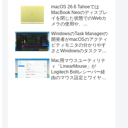
Golden GateのUSBインス
macOS 26.6 Tahoeでは
トーラの作成に対応。
MacBook Neoのディスプレ
イを閉じた状態でのWebカ
メラの使用や、
Finder/Apple Configuratorを
WindowsのTask Managerの
利用しMacBook Neoを復元
開発者がmacOSのアクティ
する際の安定性が向上。
ビティモニタの分かりやす
さとWindowsのタスクマネ
ージャの詳細さを合わせた
Mac用マウスユーティリテ
Mac用システムモニタアプ
ィ「LinearMouse」が
リ「Task Manager TMOG」
Logitech Boltレシーバー経
のBeta版を公開。
由のマウス設定とワイヤレ
ス版のELECOM HUGEトラ
ックボールに対応。