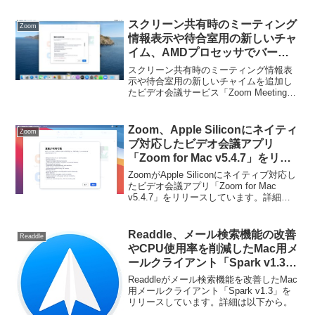
スクリーン共有時のミーティング
Zoom
情報表示や待合室用の新しいチャ
イム、AMDプロセッサでバーチ
ャル背景が動作しない問題を修正
スクリーン共有時のミーティング情報表
したビデオ会議サービス「Zoom
示や待合室用の新しいチャイムを追加し
たビデオ会議サービス「Zoom Meeting
for Mac/Windows v5.0.3」がリリ
for Mac/Windows v5.0.3」がリリースさ
ース。
れています。詳細は以下から。
Zoom、Apple Siliconにネイティ
Zoom
ブ対応したビデオ会議アプリ
「Zoom for Mac v5.4.7」をリリ
ース。
ZoomがApple Siliconにネイティブ対応し
たビデオ会議アプリ「Zoom for Mac
v5.4.7」をリリースしています。詳細は
以下から。
Readdle、メール検索機能の改善
Readdle
やCPU使用率を削減したMac用メ
ールクライアント「Spark v1.3」
をリリース。
Readdleがメール検索機能を改善したMac
用メールクライアント「Spark v1.3」を
リリースしています。詳細は以下から。