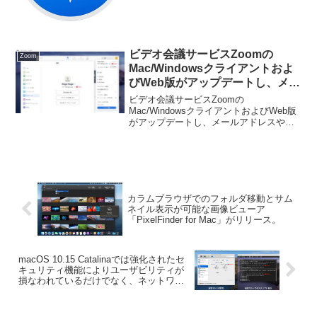
ビデオ会議サービスZoomの
Zoom
Mac/Windowsクライアントおよ
びWeb版がアップデートし、メー
ルアドレスやPMI、電話番号など
ビデオ会議サービスZoomの
の情報の一部をアスタリスクで隠
Mac/WindowsクライアントおよびWeb版
がアップデートし、メールアドレスや
す仕様に。
PMI、電話番号などの情報の一部をアス
タリスクで隠す仕様に変更したと発表し
ています。詳細は以下から。
カラムブラウザでのフォルダ移動とサム
ネイル表示が可能な画像ビューア
「PixelFinder for Mac」がリリース。
macOS 10.15 Catalinaでは強化されたセ
キュリティ機能によりユーザビリティが
損なわれているだけでなく、ネットワー
ク状況によりアプリの起動が遅れシステ
ムが数秒フリーズする。