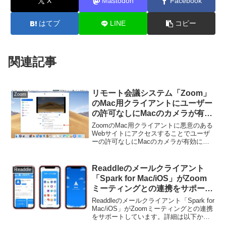
X
Mastodon
Facebook
はてブ
LINE
コピー
関連記事
リモート会議システム「Zoom」
Zoom
のMac用クライアントにユーザー
の許可なしにMacのカメラが有効
になってしまう脆弱性が発見され
ZoomのMac用クライアントに悪意のある
る。
Webサイトにアクセスすることでユーザ
ーの許可なしにMacのカメラが有効にし
てしまう脆弱性が発見されています。詳
細は以下から。
Readdleのメールクライアント
Readdle
「Spark for Mac/iOS」がZoom
ミーティングとの連携をサポー
ト。
Readdleのメールクライアント「Spark for
Mac/iOS」がZoomミーティングとの連携
をサポートしています。詳細は以下か
ら。