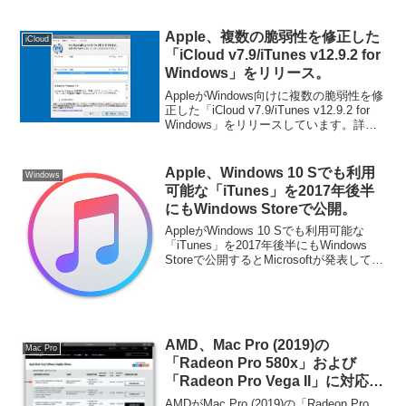
ています。詳細は以下から。
Apple、複数の脆弱性を修正した
iCloud
「iCloud v7.9/iTunes v12.9.2 for
Windows」をリリース。
AppleがWindows向けに複数の脆弱性を修
正した「iCloud v7.9/iTunes v12.9.2 for
Windows」をリリースしています。詳細
は以下から。
Apple、Windows 10 Sでも利用
Windows
可能な「iTunes」を2017年後半
にもWindows Storeで公開。
AppleがWindows 10 Sでも利用可能な
「iTunes」を2017年後半にもWindows
Storeで公開するとMicrosoftが発表してい
ます。詳細は以下から。
AMD、Mac Pro (2019)の
Mac Pro
「Radeon Pro 580x」および
「Radeon Pro Vega II」に対応し
たBoot Camp for Windows 10用
AMDがMac Pro (2019)の「Radeon Pro