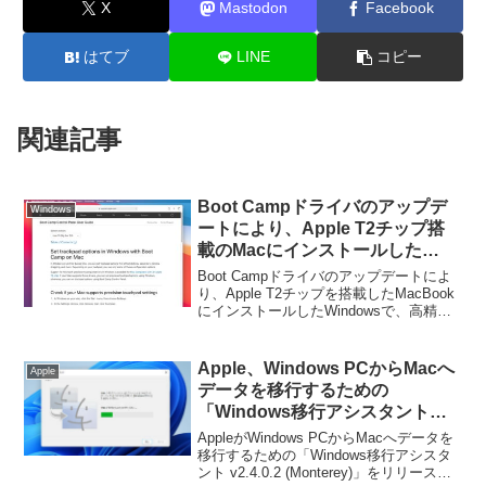
X
Mastodon
Facebook
はてブ
LINE
コピー
関連記事
Boot Campドライバのアップデ
Windows
ートにより、Apple T2チップ搭
載のMacにインストールした
Windows環境で高精度タッチパ
Boot Campドライバのアップデートによ
ッド操作「Precision
り、Apple T2チップを搭載したMacBook
にインストールしたWindowsで、高精度
Touchpad」が利用可能に。
タッチパッド操作「Precision
Touchpad」が利用可能になったそうで
す。詳細は以下から。
Apple、Windows PCからMacへ
Apple
データを移行するための
「Windows移行アシスタント
v2.4.0.2 (Monterey)」をリリー
AppleがWindows PCからMacへデータを
ス。
移行するための「Windows移行アシスタ
ント v2.4.0.2 (Monterey)」をリリースし