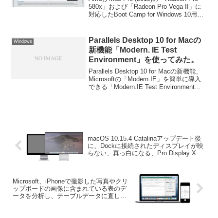
dGPUドライバを公開。
580x」および「Radeon Pro Vega II」に
対応したBoot Camp for Windows 10用
dGPUドライバを公開しています。詳細は
以下から。
Parallels Desktop 10 for Macの
Windows
新機能「Modern. IE Test
Environment」を使ってみた。
Parallels Desktop 10 for Macの新機能、
Microsoftの「Modern.IE」を簡単に導入
できる「Modern.IE Test Environment」
を使用してみました。詳細は以下から。
macOS 10.15.4 Catalinaアップデート後
に、Dockに接続されたディスプレイが映
らない、真っ白になる、Pro Display XDR
のリファレンスモードが消えるといった
ディスプレイ関連の不具合。
Microsoft、iPhoneで撮影した写真やクリ
ップボードの画像に含まれている表のデ
ータを分析し、テーブルデータに直して
くれる機能を次期「Excel for Mac」に実
装。