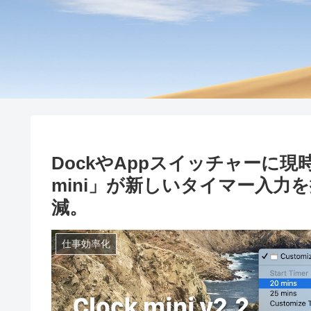
DockやAppスイッチャーに現
mini」が新しいタイマー入力
減。
仕事効率化