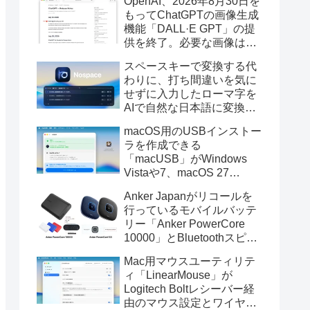
OpenAI、2026年8月30日を
もってChatGPTの画像生成
機能「DALL·E GPT」の提
供を終了。必要な画像は期
限までにダウンロードを。
スペースキーで変換する代
わりに、打ち間違いを気に
せずに入力したローマ字を
AIで自然な日本語に変換し
てくれるMac用の日本語入
macOS用のUSBインストー
力アプリ「Nospace」がリ
ラを作成できる
リース。
「macUSB」がWindows
Vistaや7、macOS 27
Golden GateのUSBインス
Anker Japanがリコールを
トーラの作成に対応。
行っているモバイルバッテ
リー「Anker PowerCore
10000」とBluetoothスピー
カー「PowerConf S3」で周
Mac用マウスユーティリテ
辺を焼損する火災が6月に3
ィ「LinearMouse」が
件発生していたそうなので
Logitech Boltレシーバー経
注意を。
由のマウス設定とワイヤレ