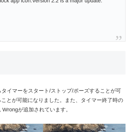
 dock app icon.Version 2.2 is a major update.
イコンからタイマーをスタート/ストップ/ポーズすることが可
ることが可能になりました。また、タイマー終了時の
 Toy, Wrongが追加されています。