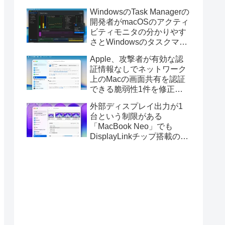
ス版のELECOM HUGEトラ
WindowsのTask Managerの
ックボールに対応。
開発者がmacOSのアクティ
ビティモニタの分かりやす
さとWindowsのタスクマネ
ージャの詳細さを合わせた
Apple、攻撃者が有効な認
Mac用システムモニタアプ
証情報なしでネットワーク
リ「Task Manager TMOG」
上のMacの画面共有を認証
のBeta版を公開。
できる脆弱性1件を修正し
た「macOS Tahoe 26.6.1」
外部ディスプレイ出力が1
や「macOS Sequoia
台という制限がある
15.7.9/Sonoma 14.8.9」を
「MacBook Neo」でも
リリース。
DisplayLinkチップ搭載の
USBグラフィックスアダプ
タを利用することでデュア
ルディスプレイ以上の出力
が可能に。