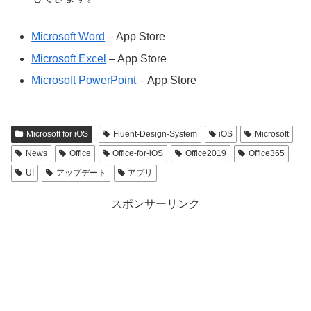
Microsoft Word
– App Store
Microsoft Excel
– App Store
Microsoft PowerPoint
– App Store
Microsoft for iOS
Fluent-Design-System
iOS
Microsoft
News
Office
Office-for-iOS
Office2019
Office365
UI
アップデート
アプリ
スポンサーリンク