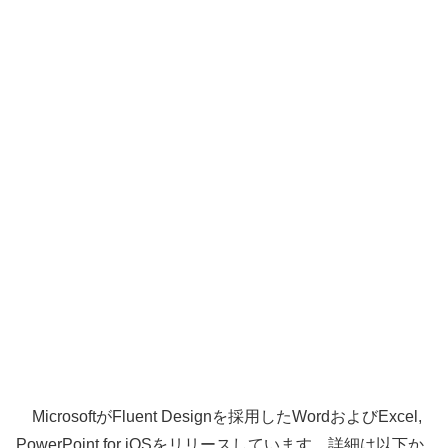
MicrosoftがFluent Designを採用したWordおよびExcel,
PowerPoint for iOSをリリースしています。詳細は以下か