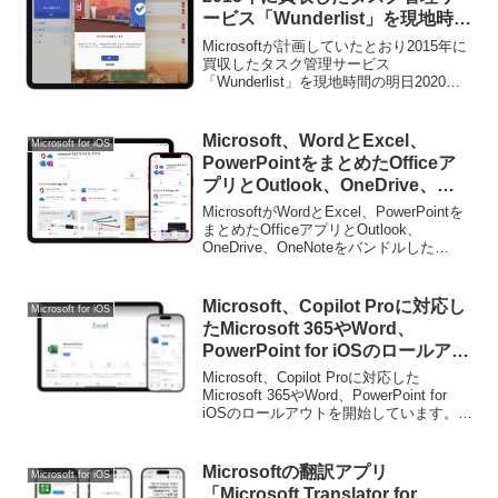
ービス「Wunderlist」を現地時間
の明日2020年5月6日に終了。デ
Microsoftが計画していたとおり2015年に
ータ移行は6月30日までに。
買収したタスク管理サービス
「Wunderlist」を現地時間の明日2020年5
月6日に終了すると発表しています。詳細
は以下から。
Microsoft、WordとExcel、
Microsoft for iOS
PowerPointをまとめたOfficeア
プリとOutlook、OneDrive、
OneNoteをバンドルした
MicrosoftがWordとExcel、PowerPointを
「Microsoft 365 モバイル アプ
まとめたOfficeアプリとOutlook、
OneDrive、OneNoteをバンドルした
リ」をApp Storeでリリース。
「Microsoft 365 モバイル アプリ」をApp
Storeでリリースしていま...
Microsoft、Copilot Proに対応し
Microsoft for iOS
たMicrosoft 365やWord、
PowerPoint for iOSのロールアウ
トを開始、Excel for iPadはピボ
Microsoft、Copilot Proに対応した
ットテーブルの作成と編集に対
Microsoft 365やWord、PowerPoint for
iOSのロールアウトを開始しています。詳
応。
細は以下から。
Microsoftの翻訳アプリ
Microsoft for iOS
「Microsoft Translator for