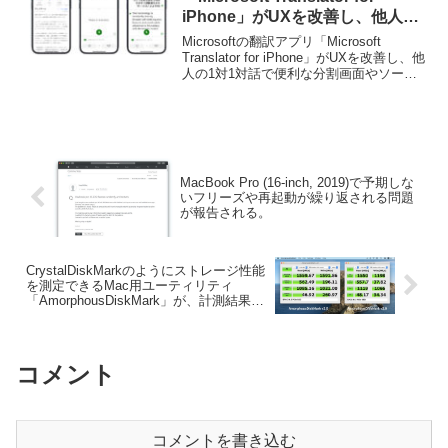
iPhone」がUXを改善し、他人と
の1対1対話で便利な分割画面やソ
Microsoftの翻訳アプリ「Microsoft
ースとターゲット言語の入れ替え
Translator for iPhone」がUXを改善し、他
人の1対1対話で便利な分割画面やソース
に対応。
とターゲット言語の入れ替えに対応して
います。詳細は以下から。
MacBook Pro (16-inch, 2019)で予期しな
いフリーズや再起動が繰り返される問題
が報告される。
CrystalDiskMarkのようにストレージ性能
を測定できるMac用ユーティリティ
「AmorphousDiskMark」が、計測結果の
単位切り替えに対応。
コメント
コメントを書き込む