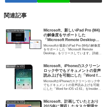
関連記事
Microsoft、新しいiPad Pro (M4)
Microsoft for iOS
の解像度をサポートした
「Microsoft Remote Desktop」
をリリース。
Microsoftが最新のiPad Pro (M4)の解像度
をサポートした「Microsoft Remote
Desktop」をリリースしています。詳細は
以下から。
Microsoft、iPhoneのスクリーン
Microsoft for iOS
ロック中でもドキュメントの音声
読み上げを可能にした「Word for
iOS v2.61」をInsider向けにリリ
MicrosoftがiPhoneのスクリーンロック中
ース。
でもドキュメントの音声読み上げを可能
にした「Word for iOS v2.61」をInsider向
けにリリースしています。詳細は以下か
ら。
Microsoft、計画していたとおり
Microsoft for iOS
2015年に買収したタスク管理サ