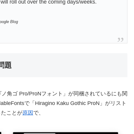
ill roll out over the coming days/weeks.
oogle Blog
問題
ヒラギノ角ゴ Pro/ProNフォント」が同梱されているにも関
ableFontsで「Hiragino Kaku Gothic ProN」がリスト
まったことが
原因
で、