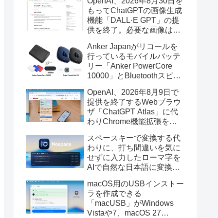
OpenAI、2026年8月30日を
もってChatGPTの画像生成
機能「DALL·E GPT」の提
供を終了。必要な画像は期
限までにダウンロードを。
Anker Japanがリコールを
行っているモバイルバッテ
リー「Anker PowerCore
10000」とBluetoothスピー
カー「PowerConf S3」で周
OpenAI、2026年8月9日で
辺を焼損する火災が6月に3
提供を終了するWebブラウ
件発生していたそうなので
ザ「ChatGPT Atlas」に代
注意を。
わりChrome機能拡張をア
ップデートし、YouTube動
スペースキーで変換する代
画の質問やAsk ChatGPT機
わりに、打ち間違いを気に
能を追加。
せずに入力したローマ字を
AIで自然な日本語に変換し
てくれるMac用の日本語入
macOS用のUSBインストー
力アプリ「Nospace」がリ
ラを作成できる
リース。
「macUSB」がWindows
Vistaや7、macOS 27