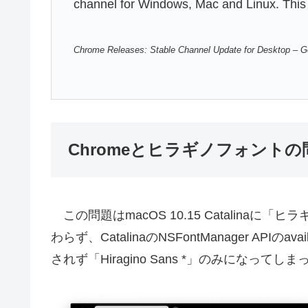
channel for Windows, Mac and Linux. This w
Chrome Releases: Stable Channel Update for Desktop – G
Chromeとヒラギノフォントの
この問題はmacOS 10.15 Catalinaに「
わらず、CatalinaのNSFontManager APIのavail
されず「Hiragino Sans *」のみになってし