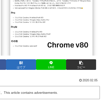
はてブ
LINE
コピー
2020.02.05
ticle contains advertisements.