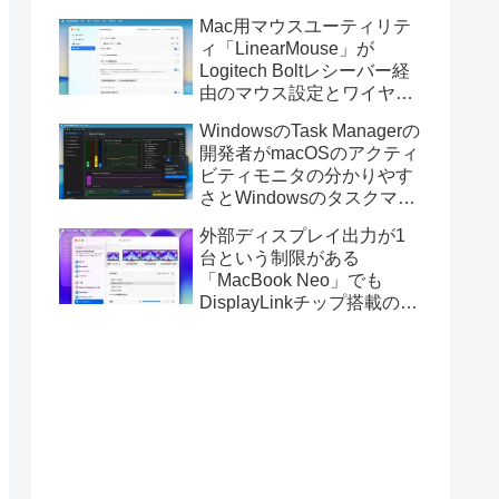
Golden GateのUSBインス
Mac用マウスユーティリテ
トーラの作成に対応。
ィ「LinearMouse」が
Logitech Boltレシーバー経
由のマウス設定とワイヤレ
ス版のELECOM HUGEトラ
WindowsのTask Managerの
ックボールに対応。
開発者がmacOSのアクティ
ビティモニタの分かりやす
さとWindowsのタスクマネ
ージャの詳細さを合わせた
外部ディスプレイ出力が1
Mac用システムモニタアプ
台という制限がある
リ「Task Manager TMOG」
「MacBook Neo」でも
のBeta版を公開。
DisplayLinkチップ搭載の
USBグラフィックスアダプ
タを利用することでデュア
ルディスプレイ以上の出力
が可能に。