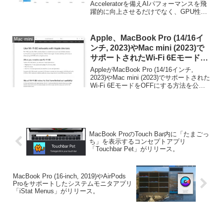
ベンチマークではM1 Ultraに迫る
Acceleratorを備えAIパフォーマンスを飛
躍的に向上させるだけでなく、GPU性能
もよう。
自体もピーク時でApple M4チップの4倍
を超えると発表されており、そのスコア
がGeekbench BrowserやBlender Open
Apple、MacBook Pro (14/16イ
Mac mini
Dataに登録され始めたのでまとめてみま
ンチ, 2023)やMac mini (2023)で
した。
サポートされたWi-Fi 6Eモードを
OFFにする方法を公開。
AppleがMacBook Pro (14/16インチ,
2023)やMac mini (2023)でサポートされた
Wi-Fi 6EモードをOFFにする方法を公開
しています。詳細は以下から。
MacBook ProのTouch Bar内に「たまごっ
ち」を表示するコンセプトアプリ
「Touchbar Pet」がリリース。
MacBook Pro (16-inch, 2019)やAirPods
Proをサポートしたシステムモニタアプリ
「iStat Menus」がリリース。