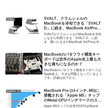
SVALT、クラムシェルの
Gadget
MacBookを冷却できる「SVALT
D」に続き、MacBook Air/Proを
冷却しながら利用できる
SVALTがクラムシェルのMacBookを冷却
「Cooling Stand」シリーズを発
しながら利用できる「SVALT D」に続
き、開いたままのMacBook Air/Proを冷却
売。Mac mini対応モデルも。
しながら利用できる「Cooling Stand」シ
リーズを発売しています。詳細は以下か
ら。
MacBookのバタフライ構造キー
MacBook Air
ボードは近年のApple史上最も大
きな過ちになるのか？
MacBookのバタフライ構造キーボードは
Apple史上、大きな問題となっているよう
です。詳細は以下から。
MacBook Pro (14インチ, M5)に
MacBook Pro
搭載される「Apple M5」チップ
のMetal GPUベンチマークのスコ
アはM2/M3 Proに迫り、Blender
Apple M5チップの次世代GPUはNeural