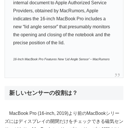
internal document to Apple Authorized Service
Providers, obtained by MacRumors, Apple
indicates the 16-inch MacBook Pro includes a
new “lid angle sensor” that presumably monitors
the opening and closing of the notebook and the
precise position of the lid.
16-Inch MacBook Pro Features New ‘Lid Angle Sensor’ – MacRumors
新しいセンサーの役割は？
MacBook Pro (16-inch, 2019)より前のMacBookシリー
ズにはディスプレイの開閉だけをチェックできる磁気セン