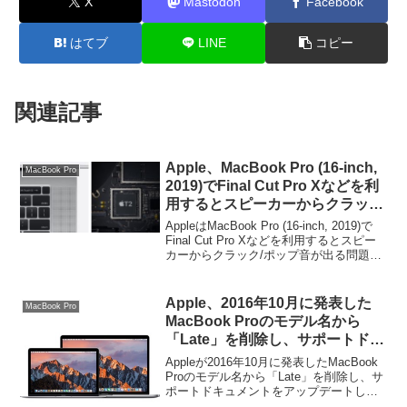
X
Mastodon
Facebook
はてブ
LINE
コピー
関連記事
Apple、MacBook Pro (16-inch,
MacBook Pro
2019)でFinal Cut Pro Xなどを利
用するとスピーカーからクラッ
ク/ポップ音が出る問題をソフト
AppleはMacBook Pro (16-inch, 2019)で
ウェア・アップデートで修正する
Final Cut Pro Xなどを利用するとスピー
カーからクラック/ポップ音が出る問題を
とAASPに通知。
ソフトウェア・アップデートで修正する
とApple Authorized Servi...
Apple、2016年10月に発表した
MacBook Pro
MacBook Proのモデル名から
「Late」を削除し、サポートドキ
ュメントをアップデート中。
Appleが2016年10月に発表したMacBook
Proのモデル名から「Late」を削除し、サ
ポートドキュメントをアップデートして
います。詳細は以下から。