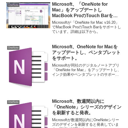
Microsoft、「OneNote for
OneNote
Mac」をアップデートし
MacBook ProのTouch Barをサ
ポート。
Microsoftが「OneNote for Mac v16.20」
でMacBook ProのTouch Barをサポートし
ています。詳細は以下から。
Microsoft、OneNote for Macを
OneNote
アップデートし、ペンタブレット
をサポート。
Microsoftが同社のデジタルノートアプリ
「OneNote for Mac」をアップデートし、
インク効果やペンタブレットのサポート
追加したと発表しています。詳細は以下
から。
Microsoft、数週間以内に
OneNote
「OneNote」シリーズのデザイン
を刷新すると発表。
Microsoftが数週間以内にOneNoteシリー
ズのデザインを刷新すると発表していま