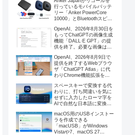
Anker Japanがリコールを
行っているモバイルバッテ
リー「Anker PowerCore
10000」とBluetoothスピー
カー「PowerConf S3」で周
OpenAI、2026年8月30日を
辺を焼損する火災が6月に3
もってChatGPTの画像生成
件発生していたそうなので
機能「DALL·E GPT」の提
注意を。
供を終了。必要な画像は期
限までにダウンロードを。
OpenAI、2026年8月9日で
提供を終了するWebブラウ
ザ「ChatGPT Atlas」に代
わりChrome機能拡張をア
ップデートし、YouTube動
スペースキーで変換する代
画の質問やAsk ChatGPT機
わりに、打ち間違いを気に
能を追加。
せずに入力したローマ字を
AIで自然な日本語に変換し
てくれるMac用の日本語入
macOS用のUSBインストー
力アプリ「Nospace」がリ
ラを作成できる
リース。
「macUSB」がWindows
Vistaや7、macOS 27