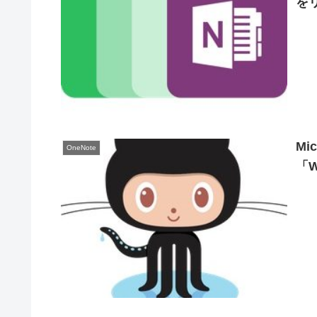
を
Mi
OneNote
「W