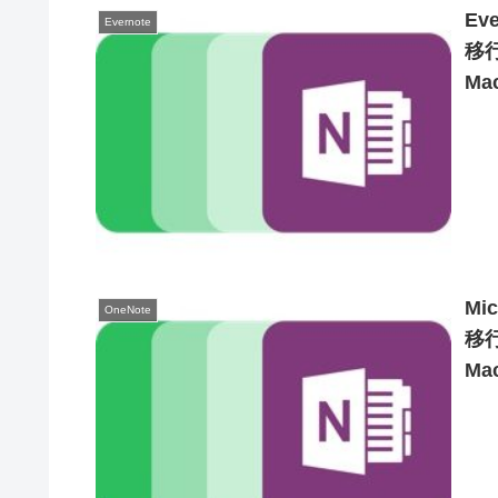
Ev
Evernote
移行
M
Mi
OneNote
移行
M