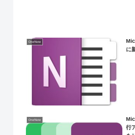
Mi
OneNote
に
Mi
OneNote
行ア