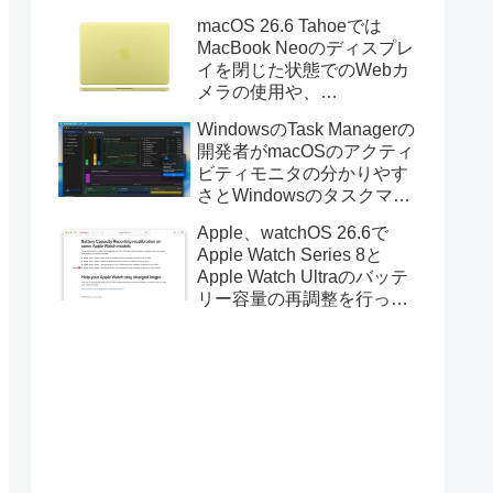
Golden GateのUSBインス
macOS 26.6 Tahoeでは
トーラの作成に対応。
MacBook Neoのディスプレ
イを閉じた状態でのWebカ
メラの使用や、
Finder/Apple Configuratorを
WindowsのTask Managerの
利用しMacBook Neoを復元
開発者がmacOSのアクティ
する際の安定性が向上。
ビティモニタの分かりやす
さとWindowsのタスクマネ
ージャの詳細さを合わせた
Apple、watchOS 26.6で
Mac用システムモニタアプ
Apple Watch Series 8と
リ「Task Manager TMOG」
Apple Watch Ultraのバッテ
のBeta版を公開。
リー容量の再調整を行った
と発表。