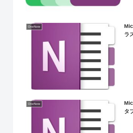
Mi
OneNote
ラ
Mi
OneNote
タ