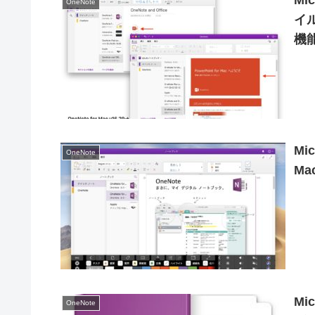
Mi
OneNote
イ
機能
ス
Mi
OneNote
Ma
Mi
OneNote