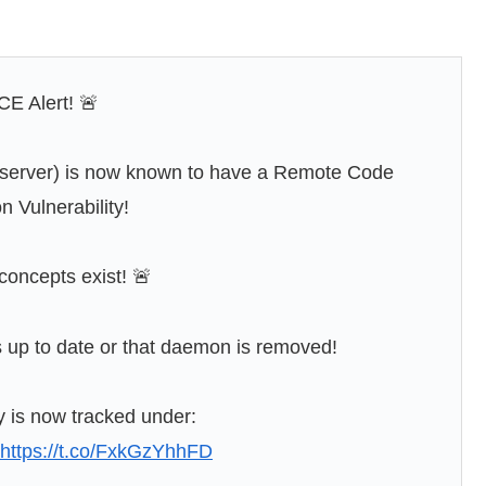
CE Alert! 🚨
erver) is now known to have a Remote Code
n Vulnerability!
concepts exist! 🚨
up to date or that daemon is removed!
ty is now tracked under:
https://t.co/FxkGzYhhFD