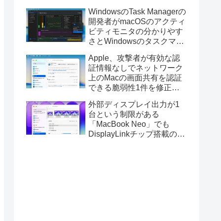
ス版のELECOM HUGEトラ
WindowsのTask Managerの
ックボールに対応。
開発者がmacOSのアクティ
ビティモニタの分かりやす
さとWindowsのタスクマネ
ージャの詳細さを合わせた
Apple、攻撃者が有効な認
Mac用システムモニタアプ
証情報なしでネットワーク
リ「Task Manager TMOG」
上のMacの画面共有を認証
のBeta版を公開。
できる脆弱性1件を修正し
た「macOS Tahoe 26.6.1」
外部ディスプレイ出力が1
や「macOS Sequoia
台という制限がある
15.7.9/Sonoma 14.8.9」を
「MacBook Neo」でも
リリース。
DisplayLinkチップ搭載の
USBグラフィックスアダプ
タを利用することでデュア
ルディスプレイ以上の出力
が可能に。