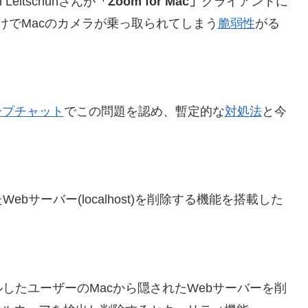
Leitschuhさんが
「Zoom for Mac」
クライアントに
けでMacのカメラが乗っ取られてしまう
脆弱性
がる
ープチャット
でこの問題を認め、暫定的な
対処法
と今
bサーバー(localhost)を削除する機能を搭載した
ルしたユーザーのMacから隠されたWebサーバーを削