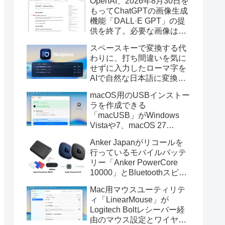
OpenAI、2026年8月30日を
もってChatGPTの画像生成
機能「DALL·E GPT」の提
供を終了。必要な画像は期
限までにダウンロードを。
スペースキーで変換する代
わりに、打ち間違いを気に
せずに入力したローマ字を
AIで自然な日本語に変換し
てくれるMac用の日本語入
macOS用のUSBインストー
力アプリ「Nospace」がリ
ラを作成できる
リース。
「macUSB」がWindows
Vistaや7、macOS 27
Golden GateのUSBインス
Anker Japanがリコールを
トーラの作成に対応。
行っているモバイルバッテ
リー「Anker PowerCore
10000」とBluetoothスピー
カー「PowerConf S3」で周
Mac用マウスユーティリテ
辺を焼損する火災が6月に3
ィ「LinearMouse」が
件発生していたそうなので
Logitech Boltレシーバー経
注意を。
由のマウス設定とワイヤレ