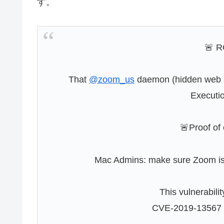
す。
🚨 R
That
@zoom_us
daemon (hidden web s
Executio
🚨Proof of 
Mac Admins: make sure Zoom is 
This vulnerabili
CVE-2019-13567