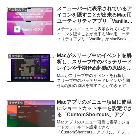
は以下から。
メニューバーに表示されているア
MacBook Pro
イコンを隠すことが出来るMac用
ユーティリティアプリ「Vanilla」
がノッチ付きのMacBook Proに
ステータスメニューに表示されているア
対応。
イコンを隠すことが出来るMac用ユーテ
ィリティアプリ「Vanilla」がMacBook
Proのノッチに対応しています。詳細は以
下から。
Macがスリープ中のイベントを解
仕事効率化
析し、スリープ中のバッテリード
レインや予期せぬ起動の原因を探
すことができるアプリ「Sleep
Macがスリープ中のイベントを解析し、
Aid」がリリース。
スリープ中のバッテリードレインや予期
せぬ起動の原因を探すことができるアプ
リ「Sleep Aid」がリリースされていま
す。詳細は以下から。
Macアプリのメニュー項目に簡単
仕事効率化
にショートカットキーを設定でき
る「CustomShortcuts」アプリ
に、アプリのショートカットキー
Macアプリのメニュー項目に素早くショ
一覧を表示してくれる
ートカットキーを設定できる
「CustomShortcuts」アプリに、アプリ
「KeyClu」の統合機能が追加。
のショートカットキー一覧を表示してく