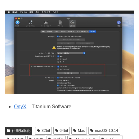
OnyX
– Titanium Software
仕事効率化
32bit
64bit
Mac
macOS-10.14