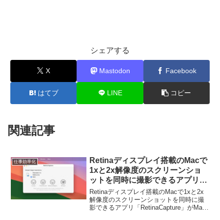
シェアする
X
Mastodon
Facebook
はてブ
LINE
コピー
関連記事
Retinaディスプレイ搭載のMacで
仕事効率化
1xと2x解像度のスクリーンショ
ットを同時に撮影できるアプリ
「RetinaCapture」がMac App
Retinaディスプレイ搭載のMacで1xと2x
Storeでリリース＆無料セール
解像度のスクリーンショットを同時に撮
影できるアプリ「RetinaCapture」がMac
中。
App Storeでリリースされています。詳細