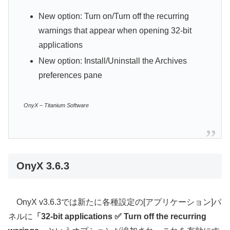
New option: Turn on/Turn off the recurring
warnings that appear when opening 32-bit
applications
New option: Install/Uninstall the Archives
preferences pane
OnyX – Titanium Software
OnyX 3.6.3
OnyX v3.6.3では新たに各種設定の[アプリケーション]パ
ネルに
「32-bit applications ✅ Turn off the recurring