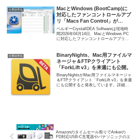
れる「KeyCluCask」の統合機能を追加し
ています。詳細は以下から。
MacとWindows (BootCamp)に
仕事効率化
対応したファンコントロールアプ
リ「Macs Fan Control」が
MacBook NeoやMacBook Air
ベルギーCrystalIDEA Softwareは現地時
(M5)、MacBook Pro (M5
間2026年04月14日、MacとWindows PC
に対応したファンコントロールアプリ
Pro/Max)の温度センサーとファン
「Macs Fan Control v1.5.21」をリリース
制御に対応。
し、新たにApple A18 Proチップを搭載し
たMacBook NeoやM5ファミリーのチップ
BinaryNights、Mac用ファイルマ
仕事効率化
を搭載したMacBook Air/Proに対応したと
ネージャ＆FTPクライアント
発表しています。
「ForkLift v3」を来週にも公開。
BinaryNightsがMac用ファイルマネージャ
＆FTPクライアント「ForkLift v3」を来週
にも公開すると発表しています。詳細は
以下から。
Amazonのタイムセール祭りでAnkerの
PD対応USB-C充電器やパナソニックのエ