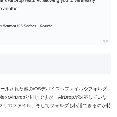
le’s AirDrop feature, allowing you to wirelessly
o another.
les Between iOS Devices – Readdle
インストールされた他のiOSデバイスへファイルやフォルダ
eのAirDropと同じですが、AirDropが対応していな
いアプリのファイル、そしてフォルダも転送できるのが特