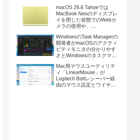
Golden GateのUSBインス
macOS 26.6 Tahoeでは
トーラの作成に対応。
MacBook Neoのディスプレ
イを閉じた状態でのWebカ
メラの使用や、
Finder/Apple Configuratorを
WindowsのTask Managerの
利用しMacBook Neoを復元
開発者がmacOSのアクティ
する際の安定性が向上。
ビティモニタの分かりやす
さとWindowsのタスクマネ
ージャの詳細さを合わせた
Mac用マウスユーティリテ
Mac用システムモニタアプ
ィ「LinearMouse」が
リ「Task Manager TMOG」
Logitech Boltレシーバー経
のBeta版を公開。
由のマウス設定とワイヤレ
ス版のELECOM HUGEトラ
ックボールに対応。