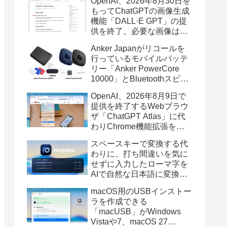
OpenAI、2026年8月30日を
もってChatGPTの画像生成
機能「DALL·E GPT」の提
供を終了。必要な画像は期
限までにダウンロードを。
Anker Japanがリコールを
行っているモバイルバッテ
リー「Anker PowerCore
10000」とBluetoothスピー
カー「PowerConf S3」で周
OpenAI、2026年8月9日で
辺を焼損する火災が6月に3
提供を終了するWebブラウ
件発生していたそうなので
ザ「ChatGPT Atlas」に代
注意を。
わりChrome機能拡張をア
ップデートし、YouTube動
スペースキーで変換する代
画の質問やAsk ChatGPT機
わりに、打ち間違いを気に
能を追加。
せずに入力したローマ字を
AIで自然な日本語に変換し
てくれるMac用の日本語入
macOS用のUSBインストー
力アプリ「Nospace」がリ
ラを作成できる
リース。
「macUSB」がWindows
Vistaや7、macOS 27