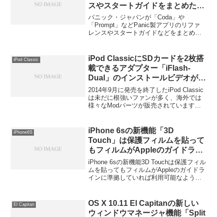
スやスタートガイドをまとめた日
本語サイトを公開。
パニック・ジャパンが「Coda」や
「Prompt」などPanic製アプリのリファ
レンスやスタートガイドなどをまとめた
日本語サイトを公開しています。詳細は
以下から。
iPod ClassicにSDカードを2枚搭
iPod Classic
載できるアダプター「iFlash-
Dual」のインストールビデオが公
開。
2014年9月に発売を終了したiPod Classic
は未だに根強いファンが多く、海外では
様々なModパーツが販売されています
が、iPod ClassicにSDカードを2枚搭載で
きるアダプター「iFlash-Dual」を開発し
ているイギリスのTarkanさんが、iFlash-
iPhone 6sの新機能「3D
iPhone6S
Dualの紹介＆インストールビデオを公開
Touch」は保護フィルムを貼って
しています。
もフィルムがAppleのガイドライ
ンに準拠していれば利用可能なも
iPhone 6sの新機能3D Touchは保護フィル
よう。
ムを貼ってもフィルムがAppleのガイドラ
インに準拠していれば利用可能なようで
す。詳細は以下から。
OS X 10.11 El Capitanの新しい
El Capitan
ウィンドウマネージャ機能「Split