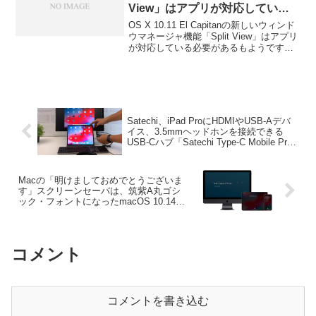
View」はアプリが対応している
必要があるもよう。
OS X 10.11 El Capitanの新しいウィンド
ウマネージャ機能「Split View」はアプリ
が対応している必要があるもようです。
詳細は以下から。
Satechi、iPad ProにHDMIやUSB-Aデバ
イス、3.5mmヘッドホンを接続できる
USB-Cハブ「Satechi Type-C Mobile Pro
Hub」を日本でも発売開始。
Macの「明けましておめでとうございま
す」スクリーンセーバは、筑紫A丸ゴシ
ック・フォントになったmacOS 10.14
Mojaveでも健在。
コメント
コメントを書き込む