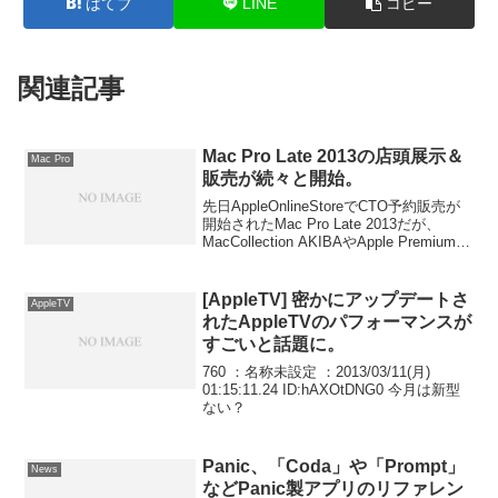
はてブ
LINE
コピー
関連記事
Mac Pro Late 2013の店頭展示＆
Mac Pro
販売が続々と開始。
先日AppleOnlineStoreでCTO予約販売が
開始されたMac Pro Late 2013だが、
MacCollection AKIBAやApple Premium
Reseller KitCutなどでは非カスタマイズ
Mac Pro Late 2013の展示、販売が開始さ
れているそうです。詳細は以下から。
[AppleTV] 密かにアップデートさ
AppleTV
れたAppleTVのパフォーマンスが
すごいと話題に。
760 ：名称未設定 ：2013/03/11(月)
01:15:11.24 ID:hAXOtDNG0 今月は新型
ない？
Panic、「Coda」や「Prompt」
News
などPanic製アプリのリファレン