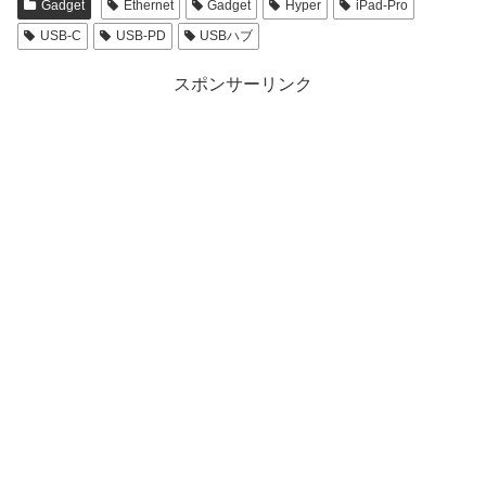
Gadget
Ethernet
Gadget
Hyper
iPad-Pro
USB-C
USB-PD
USBハブ
スポンサーリンク