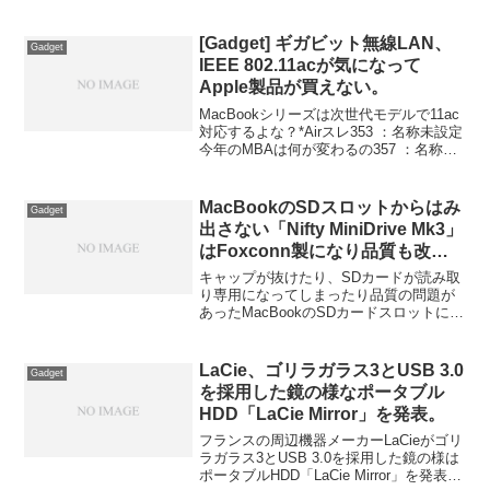
[Gadget] ギガビット無線LAN、
Gadget
IEEE 802.11acが気になって
Apple製品が買えない。
MacBookシリーズは次世代モデルで11ac
対応するよな？*Airスレ353 ：名称未設定
今年のMBAは何が変わるの357 ：名称未
設定 ：2013/03/29(金) 09:36:10.09
ID:IlSRA9N00 >>353>今年の...
MacBookのSDスロットからはみ
Gadget
出さない「Nifty MiniDrive Mk3」
はFoxconn製になり品質も改善
される模様
キャップが抜けたり、SDカードが読み取
り専用になってしまったり品質の問題が
あったMacBookのSDカードスロットにす
っぽり収まる「Nifty MiniDrive」の初期ロ
ットでしたが、それからNifty MiniDriveチ
ームはかなり改善をほどこし、Foxconn
LaCie、ゴリラガラス3とUSB 3.0
Gadget
に製造を依頼するなどして品質の向上し
を採用した鏡の様なポータブル
たMiniDrive Mk3を8月に発売するようで
HDD「LaCie Mirror」を発表。
す。詳細は以下から。
フランスの周辺機器メーカーLaCieがゴリ
ラガラス3とUSB 3.0を採用した鏡の様は
ポータブルHDD「LaCie Mirror」を発表し