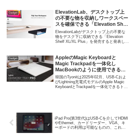
ています。詳細は以下から。
ElevationLab、デスクトップ上
Gadget
の不要な物を収納しワークスペー
スを確保できる「Elevation Shelf
XL/XL Plus」を発売。
ElevationLabがデスクトップ上の不要な
物をデスク下に収納できる「Elevation
Shelf XL/XL Plus」を発売すると発表して
います。詳細は以下から。
AppleのMagic Keyboardと
Gadget
Magic Trackpadを一体化し
MacBookのように使用できる
「Tyonit Harmony Tray Pro」が
韓国のTyonitは2025年02月、USB-Cおよ
日本でも販売開始。
びLightning充電式モデルのApple Magic
KeyboardとTrackpadを一体化できるトレ
イ「Tyonit Harmony Tray Pro
(MH002UV01)」を発表しましたが、この
Tyonit Harmony Tray Proの日本での販売
が開始されています。
iPad Pro(第3世代)はUSB-Cを介してHDMI
やEthernet、カードリーダー、VGA、キ
ーボードの利用は可能なものの、これま
で同様ストレージは認識しない。