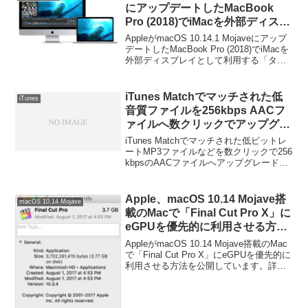
にアップデートしたMacBook
Pro (2018)でiMacを外部ディスプ
レイとして利用する「ターゲット
AppleがmacOS 10.14.1 Mojaveにアップ
ディスプレイモード」の不具合を
デートしたMacBook Pro (2018)でiMacを
外部ディスプレイとして利用する「ター
修正。
ゲットディスプレイモード」の不具合を
修正しています。詳細は以下から。
iTunes Matchでマッチされた低
iTunes
音質ファイルを256kbps AACフ
ァイルへ数クリックでアップグレ
ードしてくれるアプリ
iTunes Matchでマッチされた低ビットレ
「MatchUpgrade」がリリースさ
ートMP3ファイルなどを数クリックで256
kbpsのAACファイルへアップグレードし
れたので使ってみた。
てくれるアプリ「MatchUpgrade」がリリ
ースされたので使ってみた。詳細は以下
から。
Apple、macOS 10.14 Mojave搭
macOS 10.14 Mojave
載のMacで「Final Cut Pro X」に
eGPUを優先的に利用させる方法
を公開。
AppleがmacOS 10.14 Mojave搭載のMac
で「Final Cut Pro X」にeGPUを優先的に
利用させる方法を公開しています。詳細
は以下から。