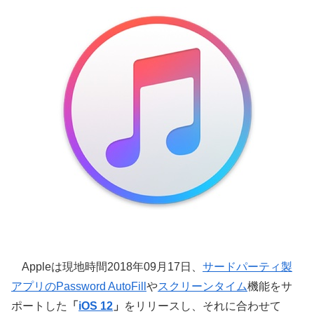
Appleは現地時間2018年09月17日、
サードパーティ製
アプリのPassword AutoFill
や
スクリーンタイム
機能をサ
ポートした
「
iOS 12
」
をリリースし、それに合わせて