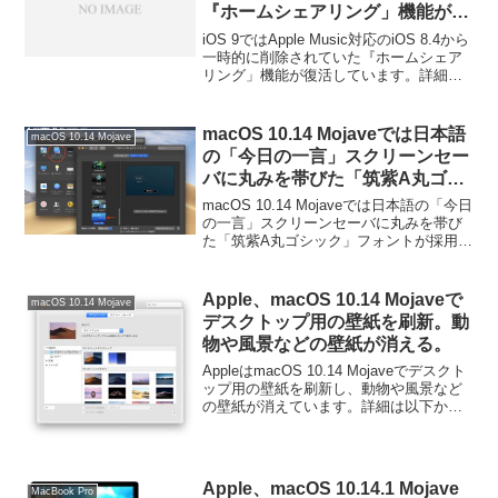
『ホームシェアリング」機能が復
活。
iOS 9ではApple Music対応のiOS 8.4から
一時的に削除されていた『ホームシェア
リング」機能が復活しています。詳細は
以下から。
macOS 10.14 Mojaveでは日本語
macOS 10.14 Mojave
の「今日の一言」スクリーンセー
バに丸みを帯びた「筑紫A丸ゴシ
ック」フォントが採用。
macOS 10.14 Mojaveでは日本語の「今日
の一言」スクリーンセーバに丸みを帯び
た「筑紫A丸ゴシック」フォントが採用さ
れています。詳細は以下から。
Apple、macOS 10.14 Mojaveで
macOS 10.14 Mojave
デスクトップ用の壁紙を刷新。動
物や風景などの壁紙が消える。
AppleはmacOS 10.14 Mojaveでデスクト
ップ用の壁紙を刷新し、動物や風景など
の壁紙が消えています。詳細は以下か
ら。
Apple、macOS 10.14.1 Mojave
MacBook Pro