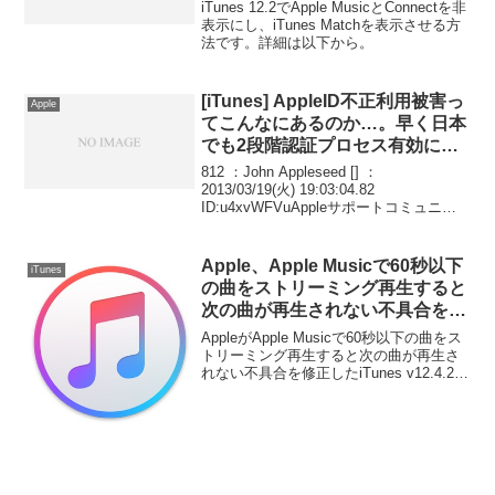
iTunes Matchを表示させる方
iTunes 12.2でApple MusicとConnectを非
法。
表示にし、iTunes Matchを表示させる方
法です。詳細は以下から。
[iTunes] AppleID不正利用被害っ
Apple
てこんなにあるのか…。早く日本
でも2段階認証プロセス有効にな
らないかな？
812 ：John Appleseed [] ：
2013/03/19(火) 19:03:04.82
ID:u4xvWFVuAppleサポートコミュニテ
ィに「Apple IDを不正利用されない為
に」ってまとめできてた… これだけ被害
あるのにあ...
Apple、Apple Musicで60秒以下
iTunes
の曲をストリーミング再生すると
次の曲が再生されない不具合を修
正したiTunes v12.4.2を公開。
AppleがApple Musicで60秒以下の曲をス
トリーミング再生すると次の曲が再生さ
れない不具合を修正したiTunes v12.4.2を
公開しています。詳細は以下から。