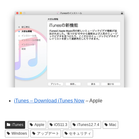
iTunes – Download iTunes Now
– Apple
iTunes
Apple
iOS11.3
iTunes12.7.4
Mac
Windows
アップデート
セキュリティ