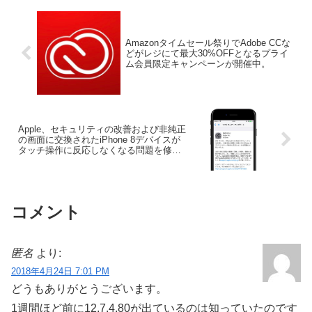
Amazonタイムセール祭りでAdobe CCな
どがレジにて最大30%OFFとなるプライ
ム会員限定キャンペーンが開催中。
Apple、セキュリティの改善および非純正
の画面に交換されたiPhone 8デバイスが
タッチ操作に反応しなくなる問題を修正
した「iOS 11.3.1」をリリース。
コメント
匿名
より:
2018年4月24日 7:01 PM
どうもありがとうございます。
1週間ほど前に12.7.4.80が出ているのは知っていたのです