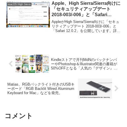
Apple、High Sierra/Sierra向けに
macOS High Sierra
「セキュリティアップデート
2018-003/-006」と「Safari
12.0.2」を公開。
AppleがHigh Sierra/Sierra向けに「セキュ
リティアップデート 2018-003/-006」と
「Safari 12.0.2」を公開しています。詳細
は以下から。
Kindleストアで月刊MdNのバックナンバ
ーやPhotoshop＆Illustrator関連の書籍が
50%OFFとなる「人気の『デザイン』書
籍・雑誌 新年セール」が開催中。
Matias、RGBバックライト付きのUSBキ
ーボード「RGB Backlit Wired Aluminum
Keyboard for Mac」などを発売。
コメント