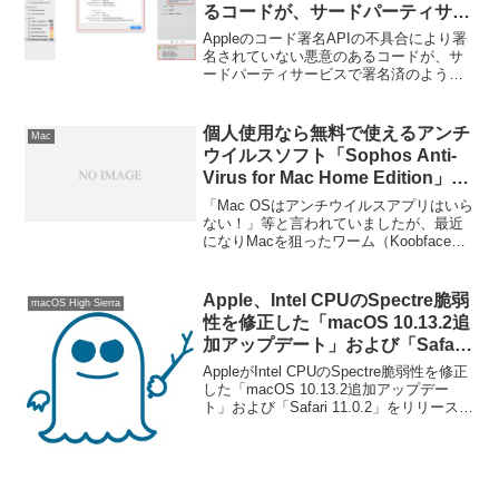
るコードが、サードパーティサー
ビスで署名済のように見える不具
Appleのコード署名APIの不具合により署
合の詳細が公開される。
名されていない悪意のあるコードが、サ
ードパーティサービスで署名済のように
見える不具合の詳細が公開されていま
す。詳細は以下から。
個人使用なら無料で使えるアンチ
Mac
ウイルスソフト「Sophos Anti-
Virus for Mac Home Edition」が
アップデートしVersion9へ、新機
「Mac OSはアンチウイルスアプリはいら
能Live Web Filteringを搭載。
ない！」等と言われていましたが、最近
になりMacを狙ったワーム（Koobface）
が出現し、Macもアンチウイルスアプリ
なしでは怖い時代になってきた。そんな
中、個人使用なら無料で使えるアンチウ
Apple、Intel CPUのSpectre脆弱
macOS High Sierra
イルスアプリ「Sophos Anti-Virus for
性を修正した「macOS 10.13.2追
Mac Home Edition」がVersion9へアップ
加アップデート」および「Safari
デートしWebセキュリティ（Live Web
11.0.2」をリリース。
Filtering）を搭載、さらに強固なセキュリ
AppleがIntel CPUのSpectre脆弱性を修正
ティが可能になったようです。詳細は以
した「macOS 10.13.2追加アップデー
下から。
ト」および「Safari 11.0.2」をリリースし
ています。詳細は以下から。