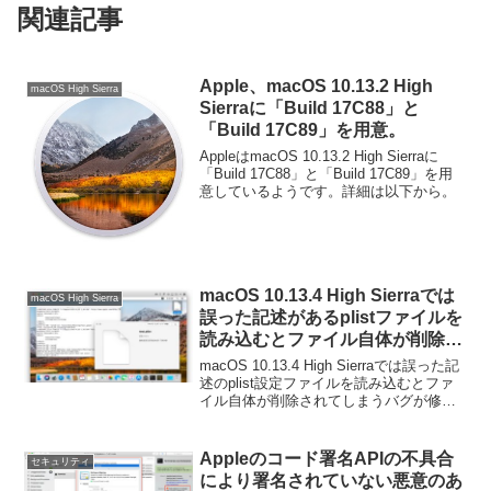
関連記事
Apple、macOS 10.13.2 High
macOS High Sierra
Sierraに「Build 17C88」と
「Build 17C89」を用意。
AppleはmacOS 10.13.2 High Sierraに
「Build 17C88」と「Build 17C89」を用
意しているようです。詳細は以下から。
macOS 10.13.4 High Sierraでは
macOS High Sierra
誤った記述があるplistファイルを
読み込むとファイル自体が削除さ
れてしまうバグが修正されたもよ
macOS 10.13.4 High Sierraでは誤った記
う。
述のplist設定ファイルを読み込むとファ
イル自体が削除されてしまうバグが修正
されたようです。詳細は以下から。
Appleのコード署名APIの不具合
セキュリティ
により署名されていない悪意のあ