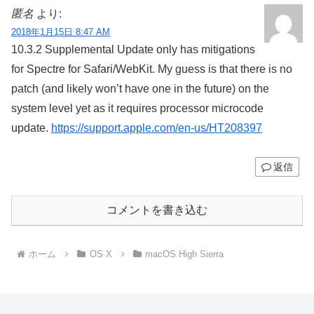
匿名
より:
2018年1月15日 8:47 AM
10.3.2 Supplemental Update only has mitigations
for Spectre for Safari/WebKit. My guess is that there is no
patch (and likely won’t have one in the future) on the
system level yet as it requires processor microcode
update.
https://support.apple.com/en-us/HT208397
返信
コメントを書き込む
ホーム
OS X
macOS High Sierra