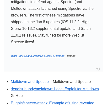
mitigations to defend against Spectre (and
Meltdown attacks launched using Spectre via the
browser). The first of these mitigations have
shipped in the Jan 8 updates (iOS 11.2.2, High
Sierra 10.13.2 supplemental update, and Safari
11.0.2 reissue). Stay tuned for more WebKit
Spectre fixes!
What Spectre and Meltdown Mean For WebKit
– WebKit
Meltdown and Spectre
– Meltdown and Spectre
dendisuhubdy/meltdown: Local Exploit for Meltdown
–
GitHub
Eugnis/spectre-attack: Example of using revealed