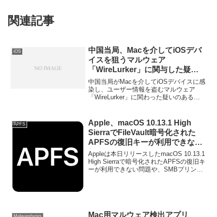
関連記事
中国当局、Macを介してiOSデバ
iOS
イスを狙うマルウェア
「WireLurker」に関与した疑い
のある開発者を逮捕し、マルウェ
中国当局がMacを介してiOSデバイスに感
アが配布された
染し、ユーザー情報を盗むマルウェア
「WireLurker」に関わった疑いのある容
AppStore「Maiyadi」を閉鎖。
疑者3人を逮捕したそうです。詳細は以下
から。
Apple、macOS 10.13.1 High
APFS
SierraでFileVault暗号化された
APFSの復旧キーが利用できない
問題や、SMBプリントの不具合
Appleは本日リリースしたmacOS 10.13.1
を修正。
High Sierraで暗号化されたAPFSの復旧キ
ーが利用できない問題や、SMBプリント
の不具合を修正したと発表しています。
詳細は以下から。
Mac用マルウェア検出アプリ
Malwarebytes