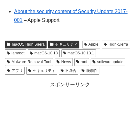
About the security content of Security Update 2017-
001
– Apple Support
macOS High Sierra
セキュリティ
Apple
High-Sierra
iamroot
macOS-10.13
macOS-10.13.1
Malware-Removal-Tool
News
root
softwareupdate
アプリ
セキュリティ
不具合
脆弱性
スポンサーリンク