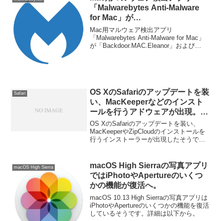
「Malwarebytes Anti-Malware
for Mac」が
「Backdoor.MAC.Eleanor」およ
Mac用マルウェア検出アプリ
び「OSX/Keydnap」に対応。
「Malwarebytes Anti-Malware for Mac」
が「Backdoor.MAC.Eleanor」および
「OSX/Keydnap」に対応したと発表して
います。詳細は以下から。
OS XのSafariのアップデートを装
Safari
い、MacKeeperなどのインスト
ールを行うアドウェアが出現。最
新のSafariを強制的にインストー
OS XのSafariのアップデートを装い、
ルしOSの再インストールが必要
MacKeeperやZipCloudのインストールを
行うインストーラーが出現したそうで
な場合も。
す。詳細は以下から。
macOS High Sierraの写真アプリ
macOS High Sierra
ではiPhotoやApertureのいくつ
かの機能が復活へ。
macOS 10.13 High Sierraの写真アプリは
iPhotoやApertureのいくつかの機能を復活
しているそうです。詳細は以下から。