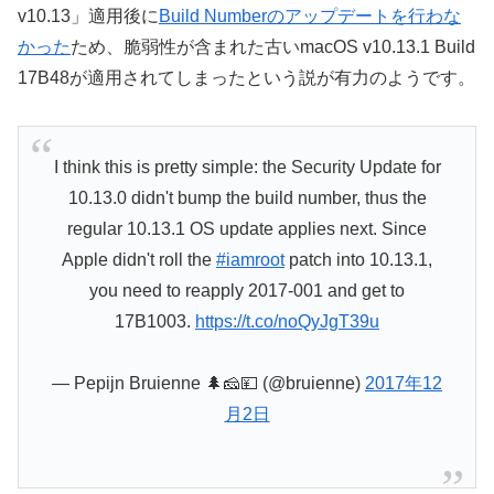
v10.13」適用後に
Build Numberのアップデートを行わな
かった
ため、脆弱性が含まれた古いmacOS v10.13.1 Build
17B48が適用されてしまったという説が有力のようです。
I think this is pretty simple: the Security Update for
10.13.0 didn't bump the build number, thus the
regular 10.13.1 OS update applies next. Since
Apple didn't roll the
#iamroot
patch into 10.13.1,
you need to reapply 2017-001 and get to
17B1003.
https://t.co/noQyJgT39u
— Pepijn Bruienne 🌲🧀💴 (@bruienne)
2017年12
月2日