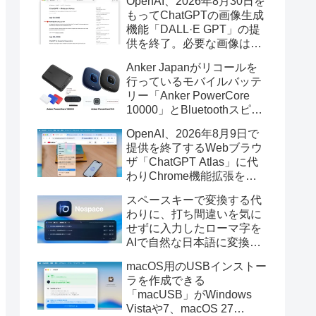
OpenAI、2026年8月30日を
もってChatGPTの画像生成
機能「DALL·E GPT」の提
供を終了。必要な画像は期
限までにダウンロードを。
Anker Japanがリコールを
行っているモバイルバッテ
リー「Anker PowerCore
10000」とBluetoothスピー
カー「PowerConf S3」で周
OpenAI、2026年8月9日で
辺を焼損する火災が6月に3
提供を終了するWebブラウ
件発生していたそうなので
ザ「ChatGPT Atlas」に代
注意を。
わりChrome機能拡張をア
ップデートし、YouTube動
スペースキーで変換する代
画の質問やAsk ChatGPT機
わりに、打ち間違いを気に
能を追加。
せずに入力したローマ字を
AIで自然な日本語に変換し
てくれるMac用の日本語入
macOS用のUSBインストー
力アプリ「Nospace」がリ
ラを作成できる
リース。
「macUSB」がWindows
Vistaや7、macOS 27