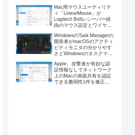
Golden GateのUSBインス
Mac用マウスユーティリテ
トーラの作成に対応。
ィ「LinearMouse」が
Logitech Boltレシーバー経
由のマウス設定とワイヤレ
ス版のELECOM HUGEトラ
WindowsのTask Managerの
ックボールに対応。
開発者がmacOSのアクティ
ビティモニタの分かりやす
さとWindowsのタスクマネ
ージャの詳細さを合わせた
Apple、攻撃者が有効な認
Mac用システムモニタアプ
証情報なしでネットワーク
リ「Task Manager TMOG」
上のMacの画面共有を認証
のBeta版を公開。
できる脆弱性1件を修正し
た「macOS Tahoe 26.6.1」
や「macOS Sequoia
15.7.9/Sonoma 14.8.9」を
リリース。