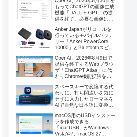
OpenAI、2026年8月30日を
もってChatGPTの画像生成
機能「DALL·E GPT」の提
供を終了。必要な画像は期
限までにダウンロードを。
Anker Japanがリコールを
行っているモバイルバッテ
リー「Anker PowerCore
10000」とBluetoothスピー
カー「PowerConf S3」で周
OpenAI、2026年8月9日で
辺を焼損する火災が6月に3
提供を終了するWebブラウ
件発生していたそうなので
ザ「ChatGPT Atlas」に代
注意を。
わりChrome機能拡張をア
ップデートし、YouTube動
スペースキーで変換する代
画の質問やAsk ChatGPT機
わりに、打ち間違いを気に
能を追加。
せずに入力したローマ字を
AIで自然な日本語に変換し
てくれるMac用の日本語入
macOS用のUSBインストー
力アプリ「Nospace」がリ
ラを作成できる
リース。
「macUSB」がWindows
Vistaや7、macOS 27