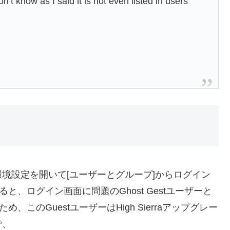
n’t know as I said it is not even listed in users
境設定を開いて[ユーザーとグループ]からログイン
と、ログイン画面に問題のGhost Gestユーザーと
、このGuestユーザーはHigh Sierraアップグレー
で、