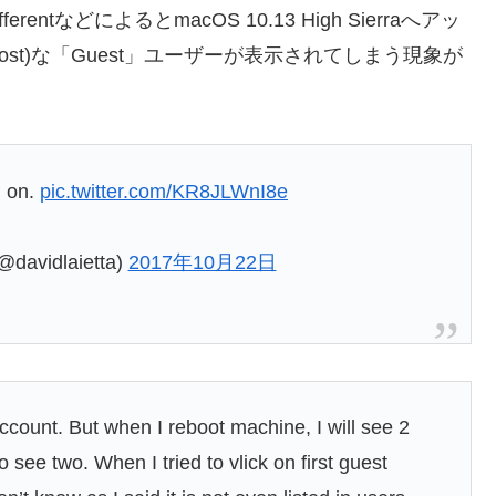
k DifferentなどによるとmacOS 10.13 High Sierraへアッ
st)な「Guest」ユーザーが表示されてしまう現象が
d on.
pic.twitter.com/KR8JLWnI8e
@davidlaietta)
2017年10月22日
ccount. But when I reboot machine, I will see 2
o see two. When I tried to vlick on first guest