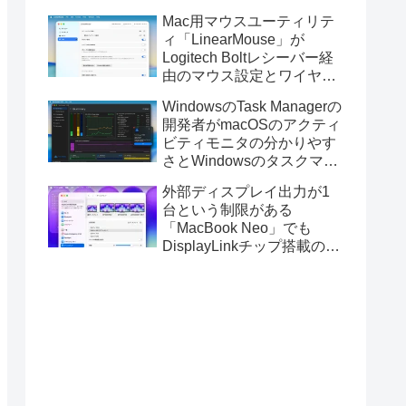
Golden GateのUSBインス
Mac用マウスユーティリテ
トーラの作成に対応。
ィ「LinearMouse」が
Logitech Boltレシーバー経
由のマウス設定とワイヤレ
ス版のELECOM HUGEトラ
WindowsのTask Managerの
ックボールに対応。
開発者がmacOSのアクティ
ビティモニタの分かりやす
さとWindowsのタスクマネ
ージャの詳細さを合わせた
外部ディスプレイ出力が1
Mac用システムモニタアプ
台という制限がある
リ「Task Manager TMOG」
「MacBook Neo」でも
のBeta版を公開。
DisplayLinkチップ搭載の
USBグラフィックスアダプ
タを利用することでデュア
ルディスプレイ以上の出力
が可能に。