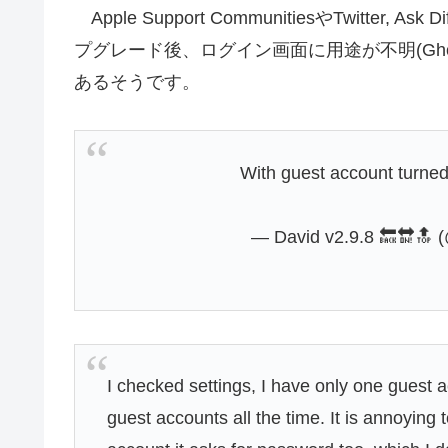
Apple Support CommunitiesやTwitter, As
プグレード後、ログイン画面に用途が不明(Gho
あるそうです。
With guest account turne
— David v2.9.8 🔙🔛🔝 (
I checked settings, I have only one guest a
guest accounts all the time. It is annoying t