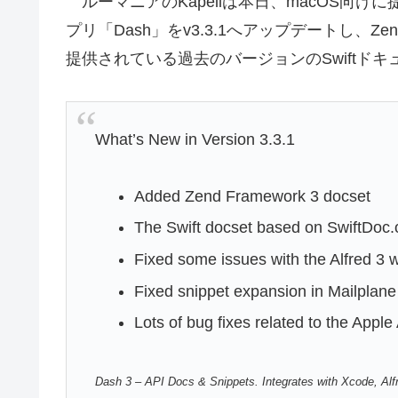
ルーマニアのKapeliは本日、macOS向
プリ「Dash」をv3.3.1へアップデートし、Zen
提供されている過去のバージョンのSwiftド
What’s New in Version 3.3.1
Added Zend Framework 3 docset
The Swift docset based on SwiftDoc.
Fixed some issues with the Alfred 3 
Fixed snippet expansion in Mailplane
Lots of bug fixes related to the Appl
Dash 3 – API Docs & Snippets. Integrates with Xcode, Al