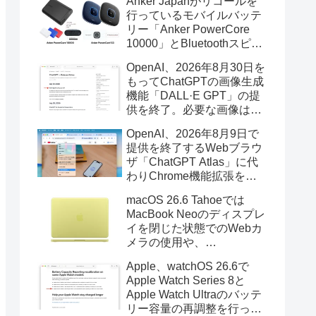
Anker Japanがリコールを
行っているモバイルバッテ
リー「Anker PowerCore
10000」とBluetoothスピー
カー「PowerConf S3」で周
OpenAI、2026年8月30日を
辺を焼損する火災が6月に3
もってChatGPTの画像生成
件発生していたそうなので
機能「DALL·E GPT」の提
注意を。
供を終了。必要な画像は期
限までにダウンロードを。
OpenAI、2026年8月9日で
提供を終了するWebブラウ
ザ「ChatGPT Atlas」に代
わりChrome機能拡張をア
ップデートし、YouTube動
macOS 26.6 Tahoeでは
画の質問やAsk ChatGPT機
MacBook Neoのディスプレ
能を追加。
イを閉じた状態でのWebカ
メラの使用や、
Finder/Apple Configuratorを
Apple、watchOS 26.6で
利用しMacBook Neoを復元
Apple Watch Series 8と
する際の安定性が向上。
Apple Watch Ultraのバッテ
リー容量の再調整を行った