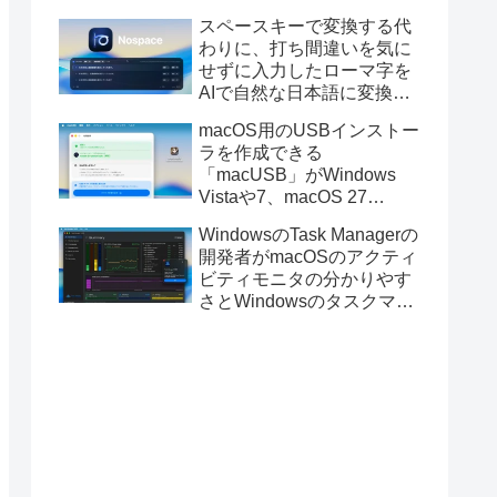
と発表。
スペースキーで変換する代
わりに、打ち間違いを気に
せずに入力したローマ字を
AIで自然な日本語に変換し
てくれるMac用の日本語入
macOS用のUSBインストー
力アプリ「Nospace」がリ
ラを作成できる
リース。
「macUSB」がWindows
Vistaや7、macOS 27
Golden GateのUSBインス
WindowsのTask Managerの
トーラの作成に対応。
開発者がmacOSのアクティ
ビティモニタの分かりやす
さとWindowsのタスクマネ
ージャの詳細さを合わせた
Mac用システムモニタアプ
リ「Task Manager TMOG」
のBeta版を公開。