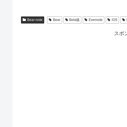
Bear-note
Bear
Beta版
Evernote
iOS
スポ