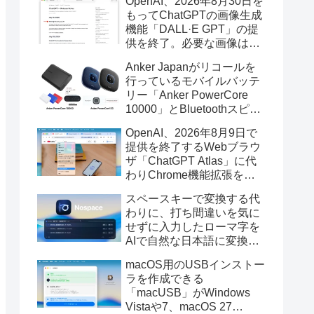
OpenAI、2026年8月30日を
もってChatGPTの画像生成
機能「DALL·E GPT」の提
供を終了。必要な画像は期
限までにダウンロードを。
Anker Japanがリコールを
行っているモバイルバッテ
リー「Anker PowerCore
10000」とBluetoothスピー
カー「PowerConf S3」で周
OpenAI、2026年8月9日で
辺を焼損する火災が6月に3
提供を終了するWebブラウ
件発生していたそうなので
ザ「ChatGPT Atlas」に代
注意を。
わりChrome機能拡張をア
ップデートし、YouTube動
スペースキーで変換する代
画の質問やAsk ChatGPT機
わりに、打ち間違いを気に
能を追加。
せずに入力したローマ字を
AIで自然な日本語に変換し
てくれるMac用の日本語入
macOS用のUSBインストー
力アプリ「Nospace」がリ
ラを作成できる
リース。
「macUSB」がWindows
Vistaや7、macOS 27