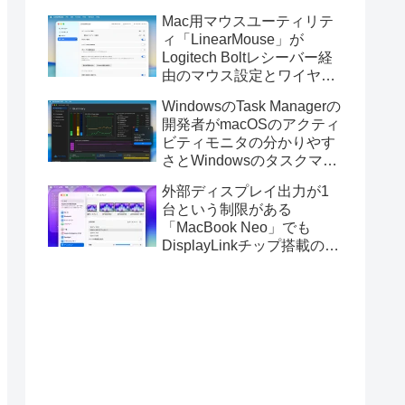
Golden GateのUSBインス
Mac用マウスユーティリテ
トーラの作成に対応。
ィ「LinearMouse」が
Logitech Boltレシーバー経
由のマウス設定とワイヤレ
ス版のELECOM HUGEトラ
WindowsのTask Managerの
ックボールに対応。
開発者がmacOSのアクティ
ビティモニタの分かりやす
さとWindowsのタスクマネ
ージャの詳細さを合わせた
外部ディスプレイ出力が1
Mac用システムモニタアプ
台という制限がある
リ「Task Manager TMOG」
「MacBook Neo」でも
のBeta版を公開。
DisplayLinkチップ搭載の
USBグラフィックスアダプ
タを利用することでデュア
ルディスプレイ以上の出力
が可能に。