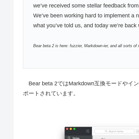
we’ve received some stellar feedback from 
We’ve been working hard to implement a n
what you’ve told us, and today we’re back
Bear beta 2 is here: fuzzier, Markdown-ier, and all sorts o
Bear beta 2ではMarkdown互換モード
ポートされています。