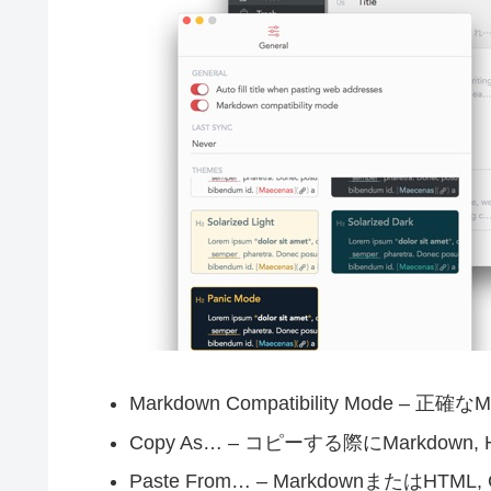
Markdown Compatibility Mode 
Copy As… – コピーする際にMarkdo
Paste From… – MarkdownまたはH