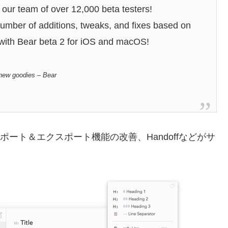
our team of over 12,000 beta testers!
umber of additions, tweaks, and fixes based on
 with Bear beta 2 for iOS and macOS!
f new goodies – Bear
やインポート＆エクスポート機能の改善、Handoffなどがサ