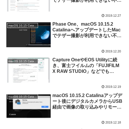
でテザー撮影が利用できない不具
合を修正した「Capture One」で
も、引き続き不具合が確認されて
2019.12.27
いると発表。
Phase One、macOS 10.15.2
macOS 10.15 Catalina
CatalinaへアップデートしたMac
でテザー撮影が利用できない不具
合を修正した写真編集アプリ
「Capture One v20.0.1/12.1.5」
2019.12.20
をリリース。
Capture OneやEOS Utilityに続
macOS 10.15 Catalina
き、富士フイルムの「FUJIFILM
X RAW STUDIO」などでも
macOS 10.15.2 CatalinaのMacと
カメラが接続できなくなる不具
2019.12.19
合。
macOS 10.15.2 Catalinaアップデ
macOS 10.15 Catalina
ート後にデジタルカメラからUSB
経由で画像の取り込みやリモート
撮影などのテザリング機能が利用
できない不具合は「EOS Utility」
2019.12.18
でも発生中。