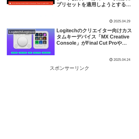
プリセットを適用しようとすると
「ダウンロードに失敗したマスク
モデルがあります。」というエラ
2025.04.29
ーが発生するのが確認されている
ので注意を。
Logitechのクリエイター向けカス
Logitech/Logicool
タムキーデバイス「MX Creative
Console」がFinal Cut Proや
Adobe Lightroom、DaVinci
Resolve、Figma、Affinity
2025.04.24
Photo 2に対応。
スポンサーリンク