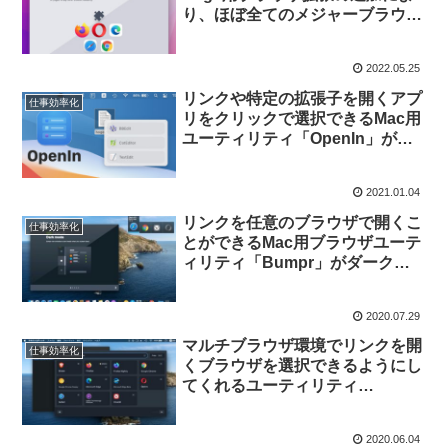
り、ほぼ全てのメジャーブラウザ
のリンクを別のブラウザで開くこ
とが可能になったMac用ブラウザ
2022.05.25
ユーティリティ「Bumpr v1.4」
がリリース。
リンクや特定の拡張子を開くアプ
仕事効率化
リをクリックで選択できるMac用
ユーティリティ「OpenIn」がリ
リース。
2021.01.04
リンクを任意のブラウザで開くこ
仕事効率化
とができるMac用ブラウザユーテ
ィリティ「Bumpr」がダークモ
ードとブラウザルールの編集に対
応。
2020.07.29
マルチブラウザ環境でリンクを開
仕事効率化
くブラウザを選択できるようにし
てくれるユーティリティ
「Browserosaurus v10.0 for
Mac」がリリース。新UIを採用し
2020.06.04
URLピッカーを搭載。