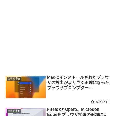
Macにインストールされたブラウ
仕事効率化
ザの検出がより早く正確になった
ブラウザプロンプター
「Browserosaurus v20」がリリ
ース。
2022.12.11
FirefoxとOpera、Microsoft
仕事効率化
Edge用ブラウザ拡張の追加によ