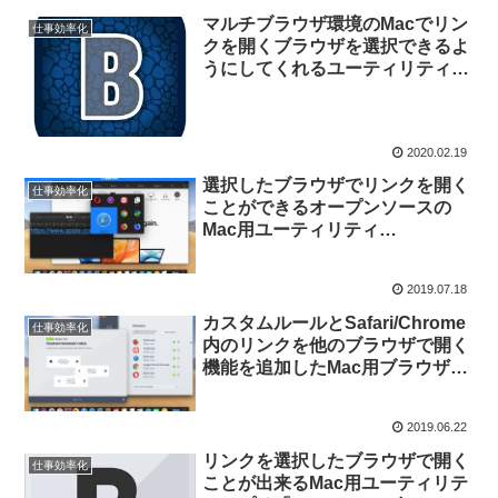
マルチブラウザ環境のMacでリン
仕事効率化
クを開くブラウザを選択できるよ
うにしてくれるユーティリティ
「Browserosaurus」が、選択ア
クションでreact-springを利用し
たアニメーションをサポート。
2020.02.19
選択したブラウザでリンクを開く
仕事効率化
ことができるオープンソースの
Mac用ユーティリティ
「Browserosaurus」
2019.07.18
カスタムルールとSafari/Chrome
仕事効率化
内のリンクを他のブラウザで開く
機能を追加したMac用ブラウザユ
ーティリティ「Bumpr v1.2」が
リリース。
2019.06.22
リンクを選択したブラウザで開く
仕事効率化
ことが出来るMac用ユーティリテ