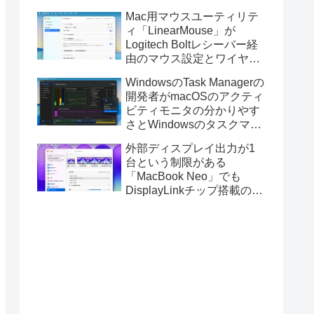
Golden GateのUSBインス
Mac用マウスユーティリテ
トーラの作成に対応。
ィ「LinearMouse」が
Logitech Boltレシーバー経
由のマウス設定とワイヤレ
ス版のELECOM HUGEトラ
WindowsのTask Managerの
ックボールに対応。
開発者がmacOSのアクティ
ビティモニタの分かりやす
さとWindowsのタスクマネ
ージャの詳細さを合わせた
外部ディスプレイ出力が1
Mac用システムモニタアプ
台という制限がある
リ「Task Manager TMOG」
「MacBook Neo」でも
のBeta版を公開。
DisplayLinkチップ搭載の
USBグラフィックスアダプ
タを利用することでデュア
ルディスプレイ以上の出力
が可能に。