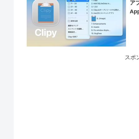
ア
Ap
スポ