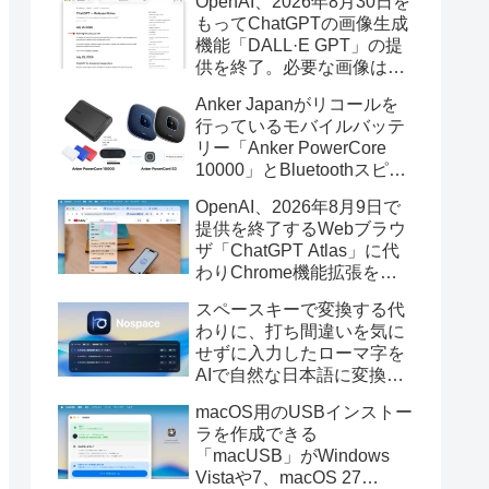
OpenAI、2026年8月30日を
もってChatGPTの画像生成
機能「DALL·E GPT」の提
供を終了。必要な画像は期
限までにダウンロードを。
Anker Japanがリコールを
行っているモバイルバッテ
リー「Anker PowerCore
10000」とBluetoothスピー
カー「PowerConf S3」で周
OpenAI、2026年8月9日で
辺を焼損する火災が6月に3
提供を終了するWebブラウ
件発生していたそうなので
ザ「ChatGPT Atlas」に代
注意を。
わりChrome機能拡張をア
ップデートし、YouTube動
スペースキーで変換する代
画の質問やAsk ChatGPT機
わりに、打ち間違いを気に
能を追加。
せずに入力したローマ字を
AIで自然な日本語に変換し
てくれるMac用の日本語入
macOS用のUSBインストー
力アプリ「Nospace」がリ
ラを作成できる
リース。
「macUSB」がWindows
Vistaや7、macOS 27