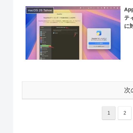
A
macOS 26 Tahoe
テ
に対
次
1
2