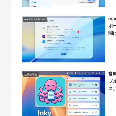
ma
macOS 26 Tahoe
ボ
間
能
常
仕事効率化
プ
ス