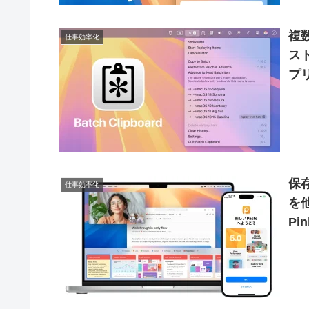
複
仕事効率化
ス
プリ
保
仕事効率化
を
Pi
v5