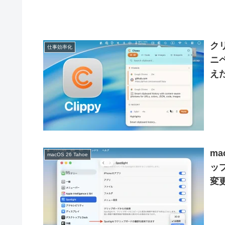
ク
仕事効率化
ニ
え
が
ma
macOS 26 Tahoe
ッ
変