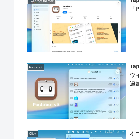
T
Tweetbot-for-Mac
「P
T
Pastebot
ウ
追
v3
オ
Clipy