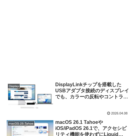
DisplayLinkチップを搭載した
Display
USBアダプタ接続のディスプレイ
でも、カラーの反転やコントラス
トを上げるなどmacOSのアクセ
シビリティ機能が利用可能になっ
2026.04.08
た「DisplayLink Manager
macOS v16.0」がリリース。
macOS 26.1 Tahoeや
macOS 26 Tahoe
iOS/iPadOS 26.1で、アクセシビ
リティ機能を使わずにLiquid