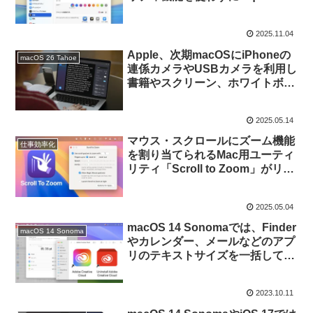
Glassデザインの不透明度を上げ
る方法。
2025.11.04
Apple、次期macOSにiPhoneの
macOS 26 Tahoe
連係カメラやUSBカメラを利用し
書籍やスクリーン、ホワイトボー
ドを拡大できる「拡大鏡」アプリ
を導入すると発表。
2025.05.14
マウス・スクロールにズーム機能
仕事効率化
を割り当てられるMac用ユーティ
リティ「Scroll to Zoom」がリリ
ース。
2025.05.04
macOS 14 Sonomaでは、Finder
macOS 14 Sonoma
やカレンダー、メールなどのアプ
リのテキストサイズを一括して変
更可能に。
2023.10.11