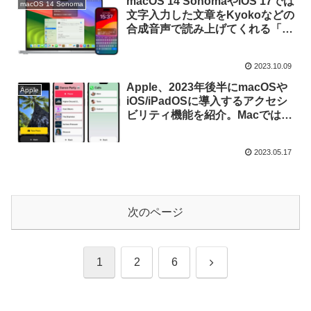
macOS 14 SonomaやiOS 17では
macOS 14 Sonoma
文字入力した文章をKyokoなどの
合成音声で読み上げてくれる「ラ
イブスピーチ」機能が利用可能
に。
2023.10.09
Apple、2023年後半にmacOSや
Apple
iOS/iPadOSに導入するアクセシ
ビリティ機能を紹介。Macでは
Made for iPhoneの補聴器のサポ
ートやアプリ別にテキストサイズ
2023.05.17
を変更可能に。
次のページ
次
1
2
6
へ