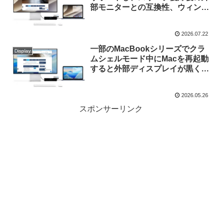
部モニターとの互換性、ウィンド
ウ移動時のカクつきを修正した
DisplayLinkデバイス用マネージ
2026.07.22
ャー「DisplayLink Manager
macOS v16.2」がリリース。
一部のMacBookシリーズでクラ
Display
ムシェルモード中にMacを再起動
すると外部ディスプレイが黒くな
ってしまう不具合を修正した
「DisplayLink Manager macOS
2026.05.26
v16.1」がリリース。
スポンサーリンク