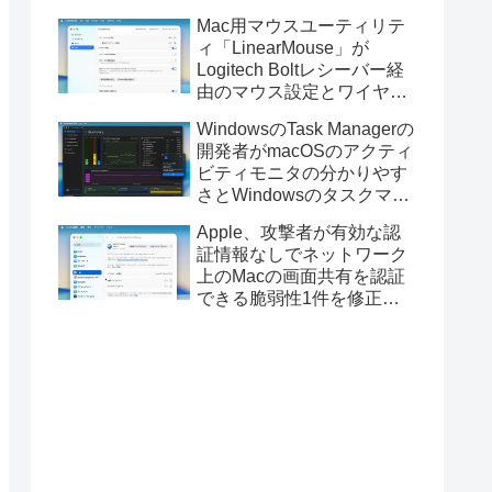
Golden GateのUSBインス
Mac用マウスユーティリテ
トーラの作成に対応。
ィ「LinearMouse」が
Logitech Boltレシーバー経
由のマウス設定とワイヤレ
ス版のELECOM HUGEトラ
WindowsのTask Managerの
ックボールに対応。
開発者がmacOSのアクティ
ビティモニタの分かりやす
さとWindowsのタスクマネ
ージャの詳細さを合わせた
Apple、攻撃者が有効な認
Mac用システムモニタアプ
証情報なしでネットワーク
リ「Task Manager TMOG」
上のMacの画面共有を認証
のBeta版を公開。
できる脆弱性1件を修正し
た「macOS Tahoe 26.6.1」
や「macOS Sequoia
15.7.9/Sonoma 14.8.9」を
リリース。