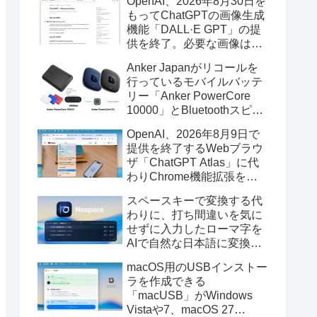
OpenAI、2026年8月30日を
もってChatGPTの画像生成
機能「DALL·E GPT」の提
供を終了。必要な画像は期
限までにダウンロードを。
Anker Japanがリコールを
行っているモバイルバッテ
リー「Anker PowerCore
10000」とBluetoothスピー
カー「PowerConf S3」で周
OpenAI、2026年8月9日で
辺を焼損する火災が6月に3
提供を終了するWebブラウ
件発生していたそうなので
ザ「ChatGPT Atlas」に代
注意を。
わりChrome機能拡張をア
ップデートし、YouTube動
スペースキーで変換する代
画の質問やAsk ChatGPT機
わりに、打ち間違いを気に
能を追加。
せずに入力したローマ字を
AIで自然な日本語に変換し
てくれるMac用の日本語入
macOS用のUSBインストー
力アプリ「Nospace」がリ
ラを作成できる
リース。
「macUSB」がWindows
Vistaや7、macOS 27