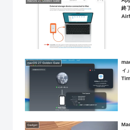
Ap
macOS 27 Golden Gate
終
Ai
バ
を
ma
macOS 27 Golden Gate
ィ」
Ti
Ma
Gadget