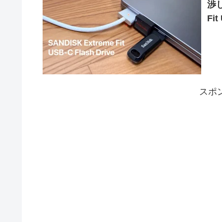
渉し
Fi
スポ