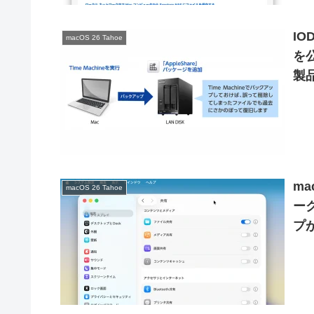
IO
macOS 26 Tahoe
を
製品
で
ma
macOS 26 Tahoe
ーク
プ
(N
も