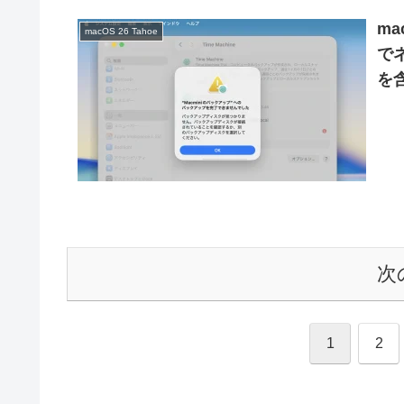
ma
macOS 26 Tahoe
で
を含
す
次
1
2