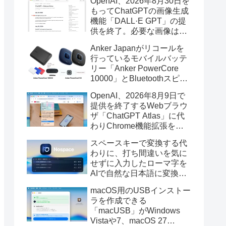
OpenAI、2026年8月30日を
もってChatGPTの画像生成
機能「DALL·E GPT」の提
供を終了。必要な画像は期
限までにダウンロードを。
Anker Japanがリコールを
行っているモバイルバッテ
リー「Anker PowerCore
10000」とBluetoothスピー
カー「PowerConf S3」で周
OpenAI、2026年8月9日で
辺を焼損する火災が6月に3
提供を終了するWebブラウ
件発生していたそうなので
ザ「ChatGPT Atlas」に代
注意を。
わりChrome機能拡張をア
ップデートし、YouTube動
スペースキーで変換する代
画の質問やAsk ChatGPT機
わりに、打ち間違いを気に
能を追加。
せずに入力したローマ字を
AIで自然な日本語に変換し
てくれるMac用の日本語入
macOS用のUSBインストー
力アプリ「Nospace」がリ
ラを作成できる
リース。
「macUSB」がWindows
Vistaや7、macOS 27