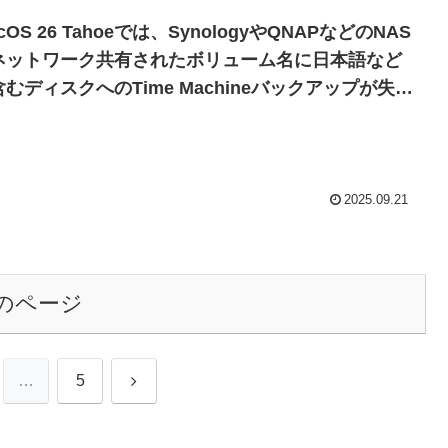
cOS 26 Tahoeでは、SynologyやQNAPなどのNAS
ネットワーク共有されたボリューム名に日本語など
むディスクへのTime Machineバックアップが失敗
る不具合があるので注意を。
2025.09.21
のページ
次
…
5
へ