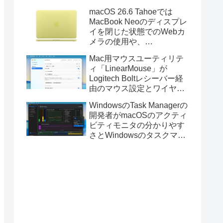
Golden GateのUSBインス
macOS 26.6 Tahoeでは
トーラの作成に対応。
MacBook Neoのディスプレ
イを閉じた状態でのWebカ
メラの使用や、
Finder/Apple Configuratorを
Mac用マウスユーティリテ
利用しMacBook Neoを復元
ィ「LinearMouse」が
する際の安定性が向上。
Logitech Boltレシーバー経
由のマウス設定とワイヤレ
ス版のELECOM HUGEトラ
WindowsのTask Managerの
ックボールに対応。
開発者がmacOSのアクティ
ビティモニタの分かりやす
さとWindowsのタスクマネ
ージャの詳細さを合わせた
Mac用システムモニタアプ
リ「Task Manager TMOG」
のBeta版を公開。