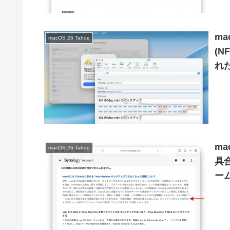
ma
macOS 26 Tahoe
(
れた
m
ma
macOS 26 Tahoe
具合
ー
が