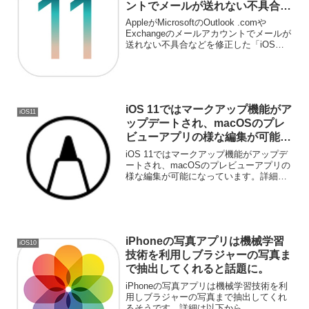
ントでメールが送れない不具合な
どを修正した「iOS 11.0.1」をリ
AppleがMicrosoftのOutlook .comや
リース。
Exchangeのメールアカウントでメールが
送れない不具合などを修正した「iOS
11.0.1」をリリースしています。詳細は
以下から。
iOS 11ではマークアップ機能がア
iOS11
ップデートされ、macOSのプレ
ビューアプリの様な編集が可能
に。
iOS 11ではマークアップ機能がアップデ
ートされ、macOSのプレビューアプリの
様な編集が可能になっています。詳細は
以下から。
iPhoneの写真アプリは機械学習
iOS10
技術を利用しブラジャーの写真ま
で抽出してくれると話題に。
iPhoneの写真アプリは機械学習技術を利
用しブラジャーの写真まで抽出してくれ
るそうです。詳細は以下から。