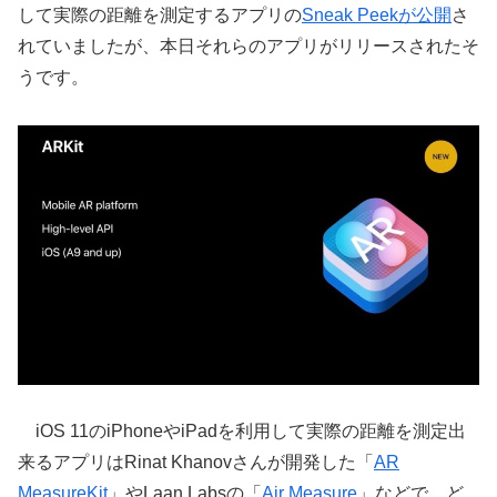
して実際の距離を測定するアプリの
Sneak Peekが公開
さ
れていましたが、本日それらのアプリがリリースされたそ
うです。
iOS 11のiPhoneやiPadを利用して実際の距離を測定出
来るアプリはRinat Khanovさんが開発した「
AR
MeasureKit
」やLaan Labsの「
Air Measure
」などで、ど