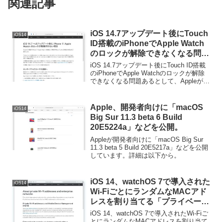
関連記事
iOS 14.7アップデート後にTouch
iOS14
ID搭載のiPhoneでApple Watch
のロックが解除できなくなる問題
あるとして、Appleが今後のソフ
iOS 14.7アップデート後にTouch ID搭載
トウェア・アップデートで修正す
のiPhoneでApple Watchのロックが解除
できなくなる問題あるとして、Appleが今
ると発表。
後のソフトウェア・アップデートで修正
すると発表しています。詳細は以下か
ら。
Apple、開発者向けに「macOS
iOS14
Big Sur 11.3 beta 6 Build
20E5224a」などを公開。
Appleが開発者向けに「macOS Big Sur
11.3 beta 5 Build 20E5217a」などを公開
しています。詳細は以下から。
iOS 14、watchOS 7で導入された
iOS14
Wi-FiごとにランダムなMACアド
レスを割り当てる「プライベート
Wi-Fiアドレス」とエンタープラ
iOS 14、watchOS 7で導入されたWi-Fiご
イズ・ネットワーク接続手順を公
とにランダムなMACアドレスを割り当て