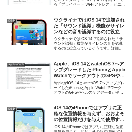
る「プライベート Wi-Fiアドレス」とエン
開。
タープライズ向けネットワーク接続手順
を公開しています。詳細は以下から。
ウクライナではiOS 14で追加され
iOS14
た「サウンド認識」機能がサイレ
ンなどの音を認識するのに役立っ
ているもよう。
ウクライナではiOS 14で追加された「サ
ウンド認識」機能がサイレンの音を認識
するのに役立っているそうです。詳細は
以下から。
Apple、iOS 14とwatchOS 7へア
Apple-Watch
ップグレードしたiPhoneとApple
WatchでワークアウトのGPSやヘ
ルスケアデータが消えたり、バッ
AppleがiOS 14とwatchOS 7へアップグレ
テリー消費が早くなる不具合があ
ードしたiPhoneとApple Watchでワーク
アウトのGPSやヘルスケアデータが消え
るとしてサポートページを公開。
たり、バッテリー消費が早くなる不具合
があるとしてサポートページを公開して
います。詳細は以下から...
iOS 14のiPhoneではアプリに正
iOS14
確な位置情報を与えず、おおよそ
の位置情報だけを与えて使用する
ことが可能。
iOS 14のiPhoneではアプリに正確な位置
情報を与えず、おおよその位置情報だけ