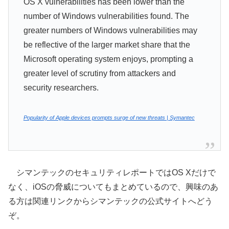
OS X vulnerabilities has been lower than the
number of Windows vulnerabilities found. The
greater numbers of Windows vulnerabilities may
be reflective of the larger market share that the
Microsoft operating system enjoys, prompting a
greater level of scrutiny from attackers and
security researchers.
Popularity of Apple devices prompts surge of new threats | Symantec
シマンテックのセキュリティレポートではOS Xだけで
なく、iOSの脅威についてもまとめているので、興味のあ
る方は関連リンクからシマンテックの公式サイトへどう
ぞ。