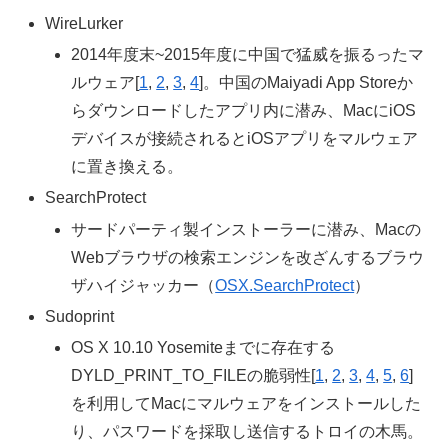
WireLurker
2014年度末~2015年度に中国で猛威を振るったマ
ルウェア[
1
,
2
,
3
,
4
]。中国のMaiyadi App Storeか
らダウンロードしたアプリ内に潜み、MacにiOS
デバイスが接続されるとiOSアプリをマルウェア
に置き換える。
SearchProtect
サードパーティ製インストーラーに潜み、Macの
Webブラウザの検索エンジンを改ざんするブラウ
ザハイジャッカー（
OSX.SearchProtect
）
Sudoprint
OS X 10.10 Yosemiteまでに存在する
DYLD_PRINT_TO_FILEの脆弱性[
1
,
2
,
3
,
4
,
5
,
6
]
を利用してMacにマルウェアをインストールした
り、パスワードを採取し送信するトロイの木馬。