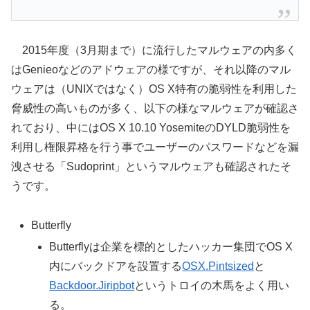
2015年度（3月期まで）に流行したマルウェアの内多く
はGenieoなどのアドウェアの様ですが、それ以降のマル
ウェアは（UNIXではなく）OS X特有の脆弱性を利用した
脅威性の高いものが多く、以下の様なマルウェアが確認さ
れており、中にはOS X 10.10 YosemiteのDYLD脆弱性を
利用し権限昇格を行う事でユーザーのパスワードなどを漏
洩させる「Sudoprint」というマルウェアも確認されたそ
うです。
Butterfly
Butterflyは企業を標的としたハッカー集団でOS X
内にバックドアを設置する
OSX.Pintsized
と
Backdoor.Jiripbot
というトロイの木馬をよく用い
る。