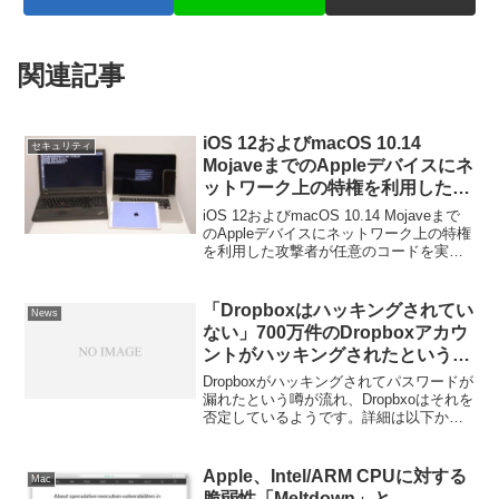
関連記事
iOS 12およびmacOS 10.14
セキュリティ
MojaveまでのAppleデバイスにネ
ットワーク上の特権を利用した攻
撃者が任意のコードを実行できる
iOS 12およびmacOS 10.14 Mojaveまで
Kernel RCEが発見され、関係者
のAppleデバイスにネットワーク上の特権
を利用した攻撃者が任意のコードを実行
がアップデートを促す。
できるKernel RCEが発見され、関係者が
アップデートを促しています。詳細は以
下から。
「Dropboxはハッキングされてい
News
ない」700万件のDropboxアカウ
ントがハッキングされたという噂
をDropboxが否定。
Dropboxがハッキングされてパスワードが
漏れたという噂が流れ、Dropbxoはそれを
否定しているようです。詳細は以下か
ら。
Apple、Intel/ARM CPUに対する
Mac
脆弱性「Meltdown」と