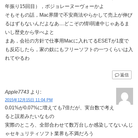
年振り15回目），ボジョレーヌーヴォーかよ
そもそもの話，Mac界隈で不安商法やらかして売上が伸び
るはずもないんだよなあ…どこぞの情\弱連中じゃあるま
いし歴史から学べよと
まあ，会社の方針で仕事用Macに入れてるESETが1度で
も反応したら，家の奴にもフリーソフトの一つくらいは入
れてやるわ
返信
Apple7743
より:
2015年12月15日 11:04 PM
0.01%が0.07%に増えても7倍だが、実台数で考え
ると誤差みたいなもの
実際のところ、全部合わせて数万台しか感染してないんじ
ゃセキュリティソフト業界も不満だろう