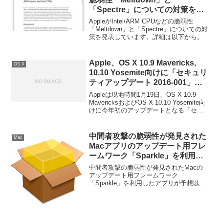
「Spectre」についての対策を発
表。MeltdownについてはiOS
AppleがIntel/ARM CPUなどの脆弱性
11.2＆macOS 10.13.2で既に緩和
「Meltdown」と「Spectre」についての対
策を発表しています。詳細は以下から。
策済。
Apple、OS X 10.9 Mavericks,
OS X
10.10 Yosemite向けに「セキュリ
ティアップデート 2016-001」を
配布。
Appleは現地時間1月19日、OS X 10.9
MavericksおよびOS X 10.10 Yosemite向
けに今年初のアップデートとなる「セキ
ュリティアップデート 2016-01」および
セキュリティと安定性を向上させた
「Safari 9.0.3」配布しています。
中間者攻撃の脆弱性が発見された
Mac
Macアプリのアップデート用フレ
ームワーク「Sparkle」を利用し
たアプリがかなりの数に上り、特
中間者攻撃の脆弱性が発見されたMacの
定用のスクリプトなどが公開され
アップデート用フレームワーク
「Sparkle」を利用したアプリが予想以上
る。
の数に上り、脆弱性を含んだアプリを特
定するスクリプトなどが公開されていま
す。詳細は以下から。