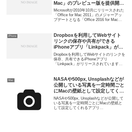
Mac」のプレビュー版を提供開
始。
Microsoftが2010年10月にリリースされた
「Office for Mac 2011」のメジャーアッ
プデートとなる「Office 2016 for Mac」
のプレビュー版をリリースしています。
Dropboxを利用してWebサイト
iPhone
リンクの保存や共有ができる
iPhoneアプリ「Linkpack」がリ
リース。
Dropboxを利用してWebサイトのリンクを
保存、共有できるiPhoneアプリ
「Linkpack」がリリースされています。
詳細は以下から。
NASAや500px, Unsplashなどが
Mac
公開している写真を一定時間ごと
にMacの壁紙として設定してくれ
るユーティリティアプリ
NASAや500px, Unsplashなどが公開して
「FreshBackMac」がリリース。
いる写真を一定時間ごとにMacの壁紙と
して設定してくれるアプリ
「FreshBackMac」がリリースされてい
ます。詳細は以下から。