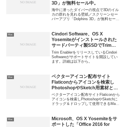
3D」が無料セール中。
海中に潜ったダイバーの視点で3Dのイル
カの群れを見れる壁紙／スクリーンセー
バーアプリ「Dolphins 3D」が無料セール
中です。詳細は以下から。
Cindori Software、OS X
Mac
Yosemiteがインストールされた
サードパーティ製SSDでTrim
Enablerを使う際の注意点を掲
Trim EnablerをリリースしているCindori
載。最悪起動しなくなる場合も。
Softwareがサポートサイトを開設してい
ます。詳細は以下から。
ベクターアイコン配布サイト
Mac
Flaticonからアイコンを検索し
PhotoshopやSketch用素材とし
て使用できるMac用アプリ
ベクターアイコン配布サイトFlaticonから
「Flaticon」がリリース。
アイコンを検索しPhotoshopやSketchに
ドラッグ＆ドロップして使用できるMac
用アプリ「Flaticon」がMac App Storeで
リリースされています。詳細は以下か
ら。
Microsoft、OS X Yosemiteをサ
Mac
ポートした「Office 2016 for