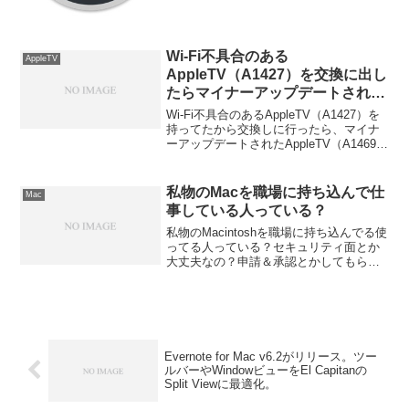
Wi-Fi不具合のある
AppleTV
AppleTV（A1427）を交換に出し
たらマイナーアップデートされた
A1469が来ると思ったんだが…
Wi-Fi不具合のあるAppleTV（A1427）を
持ってたから交換しに行ったら、マイナ
ーアップデートされたAppleTV（A1469）
に交換してくれるかと思ったんだが、や
っぱりA1427だった。詳細は以下から。
私物のMacを職場に持ち込んで仕
Mac
事している人っている？
私物のMacintoshを職場に持ち込んでる使
ってる人っている？セキュリティ面とか
大丈夫なの？申請＆承認とかしてもらっ
てもキュリティ担当とかに怒られたりウ
ザがられたりしない？詳細は以下から。
Evernote for Mac v6.2がリリース。ツー
ルバーやWindowビューをEl Capitanの
Split Viewに最適化。