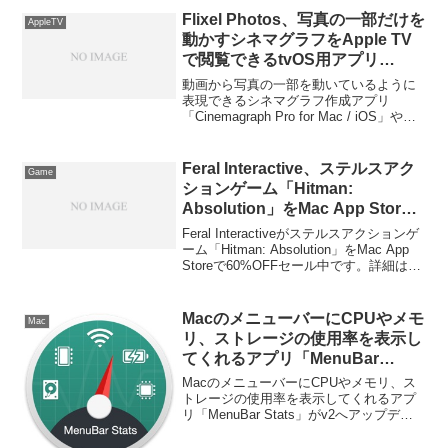
AppleTVのメインメニューに表示したく
Flixel Photos、写真の一部だけを
AppleTV
ない！」っという人も多いようで
動かすシネマグラフをApple TV
「AppleTVのメインメニューに表示され
で閲覧できるtvOS用アプリ
ているコンテンツを隠す方法」が使われ
「Flixel TV」をリリース。
ているそうなので使い方をまとめまし
動画から写真の一部を動いているように
た。詳細は以下から。
表現できるシネマグラフ作成アプリ
「Cinemagraph Pro for Mac / iOS」やタ
イムラプス作成アプリ「Persecond」な
どを開発しているFlixel Photosがテレビ
でシネマグラフやタイムラプス動画を表
Feral Interactive、ステルスアク
Game
示＆再生できるtvOS用アプリ「Flixel
ションゲーム「Hitman:
TV」をリリースしています。
Absolution」をMac App Store
で60%OFFセール中。
Feral Interactiveがステルスアクションゲ
ーム「Hitman: Absolution」をMac App
Storeで60%OFFセール中です。詳細は以
下から。
MacのメニューバーにCPUやメモ
Mac
リ、ストレージの使用率を表示し
てくれるアプリ「MenuBar
Stats」がv2へアップデート。El
MacのメニューバーにCPUやメモリ、ス
Capitanに対応しモジュール機能
トレージの使用率を表示してくれるアプ
リ「MenuBar Stats」がv2へアップデー
を搭載。
トしています。詳細は以下から。