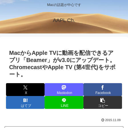
Macの話題が中心です
AAPL Ch.
MacからApple TVに動画を配信できるア
プリ「Beamer」がv3.0にアップデート。
ChromecastやApple TV (第4世代)をサポ
ート。
X
Mastodon
Facebook
はてブ
LINE
コピー
2015.11.09