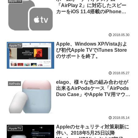
AppleTV
「AirPlay 2」に対応したスピー
カーをiOS 11.4搭載のiPhoneや
iPadで操作する方法。
2018.05.30
Apple、Windows XP/Vistaおよ
AppleTV
び初代Apple TVでiTunes Store
のサポートを終了。
2018.05.27
elago、様々な色の組み合わせが
AirPods
出来るAirPodsケース「AirPods
Duo Case」やApple TV用マウン
タ「Multi Mount for Apple TV」
を発売。
2018.05.14
Appleのセキュリティ対策刷新に
AppleTV
伴い、2018年5月25日以降