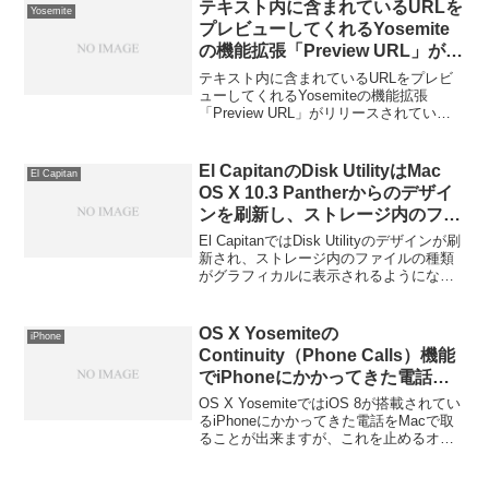
テキスト内に含まれているURLを
Yosemite
プレビューしてくれるYosemite
の機能拡張「Preview URL」がリ
リース。
テキスト内に含まれているURLをプレビ
ューしてくれるYosemiteの機能拡張
「Preview URL」がリリースされていま
す。詳細は以下から。
El CapitanのDisk UtilityはMac
El Capitan
OS X 10.3 Pantherからのデザイ
ンを刷新し、ストレージ内のファ
イルの種類がグラフィカルに表示
El CapitanではDisk Utilityのデザインが刷
されるように。
新され、ストレージ内のファイルの種類
がグラフィカルに表示されるようになっ
ています。詳細は以下から。
OS X Yosemiteの
iPhone
Continuity（Phone Calls）機能
でiPhoneにかかってきた電話を
Macに通知するのを止める方法。
OS X YosemiteではiOS 8が搭載されてい
るiPhoneにかかってきた電話をMacで取
ることが出来ますが、これを止めるオプ
ションも用意されています。詳細は以下
から。