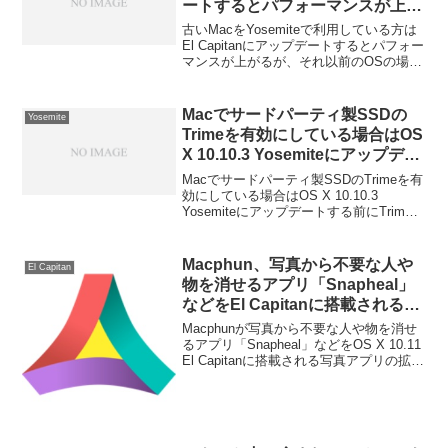
ートするとパフォーマンスが上が
るが、それ以前のOSXではそうで
古いMacをYosemiteで利用している方は
もない？
El Capitanにアップデートするとパフォー
マンスが上がるが、それ以前のOSの場合
はそうでもないかもしれません。詳細は
以下から。
Macでサードパーティ製SSDの
Yosemite
Trimeを有効にしている場合はOS
X 10.10.3 Yosemiteにアップデー
トする前にTrim Enablerなどで
Macでサードパーティ製SSDのTrimeを有
TrimをOFFに。
効にしている場合はOS X 10.10.3
Yosemiteにアップデートする前にTrim
EnablerなどでTrimをOFFにし、kext署名
を有効にして下さい。詳細は以下から。
Macphun、写真から不要な人や
El Capitan
物を消せるアプリ「Snapheal」
などをEl Capitanに搭載される写
真アプリの拡張機能として提供す
Macphunが写真から不要な人や物を消せ
ることを発表。
るアプリ「Snapheal」などをOS X 10.11
El Capitanに搭載される写真アプリの拡張
機能として提供することを発表していま
す、詳細は以下から。