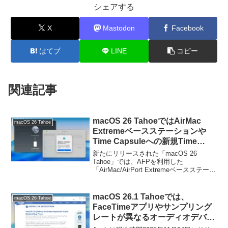
シェアする
X
Mastodon
Facebook
はてブ
LINE
コピー
関連記事
macOS 26 TahoeではAirMac
macOS 26 Tahoe
Extremeベースステーションや
Time Capsuleへの新規Time
Machineバックアップが不可能と
新たにリリースされた「macOS 26
なっており、次期macOSでは利
Tahoe」では、AFPを利用した
「AirMac/AirPort Extremeベースステーシ
用できなくなるので注意を。
ョン」や「Time Capsule」への新規Time
Machineバックアップ作成が不可能にな
っています。
macOS 26.1 Tahoeでは、
macOS 26 Tahoe
FaceTimeアプリやサンプリング
レートが異なるオーディオデバイ
ス間、低サンプリングレートのオ