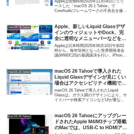
Appleは現地時間2025年11月04日にリリ
ーディオキャプチャが失敗する、
ースした「macOS 26.1 Tahoe」で
CoreAudioフレームワークの不具合を修正
強いローパスフィルタが適用され
し、macOS 26.1 Tahoeでは、オーディオ
るなどのオーディオ関連の不具合
キャプチャで音声が失われ/オーディオデ
が修正。
バイスのサンプリングレートが一致せ
Apple、新しいLiquid Glassデザ
macOS 26 Tahoe
ず、オーディオキャプチャが失敗すると
インのウィジェットやDock、完
いう重大なバグなどが修正されたそうで
全に透明なメニューバーなどを導
す。
入した「macOS 26 Tahoe」を発
Appleは日本時間2025年06月10日午前02
表。
時から、毎年恒例となった世界開発者会
議(WWDC25)の基調講演を行い、iPhone
やiPad向けOSとなる「iOS 26」に加え、
Mac向けOS「macOS 26 Tahoe (タホ)」
を発表しています、
macOS 26 Tahoeで導入された
macOS 26 Tahoe
Liquid Glassデザインが見にくい
場合はアクセシビリティ機能で
「透明度を下げる」と落ち着くか
macOS 26 Tahoeで導入されたLiquid
もしれない。
Glassは、ガラス調のデザインにより、サ
イドバーや検索アイコンなどUIが重なる
部分は下のレイヤーが上のレイヤーに干
渉しテキストなどが見づらくなることが
ありますが、その場合はアクセシビリテ
macOS 26 Tahoeにアップグレー
macOS 26 Tahoe
ィの「透明度を下げる」を使ってみてく
ドされたApple M4/M3チップ搭載
ださい。
のMacでは、USB-C to HDMIアダ
プターを利用しHDMI 2.1対応ディ