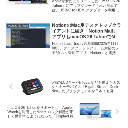
Appleが新たにリリースした「macOS 26
スプレイで4K60Hz以上の映像出
Tahoe」にアップグレードされたMacで
は、USB-C to HDMIアダプターを利用し
力が利用可能に。
てもHDMI 2.1対応ディスプレイでの
4K@60Hzを超える映像出力(HDMI 2.1
over USB-C to HDMI Adapters)が可能に
NotionのMac用デスクトップクラ
macOS 26 Tahoe
なったそうです。
イアントに続き「Notion Mail」
アプリもmacOS 26 TahoeでMac
のパフォーマンスを低下させる
Notion Labs, Inc.は現地時間2025年11月
Electronの不具合が修正。
08日、クロスプラットフォーム対応のメ
モ/タスク管理アプリ「Notion」と連携可
能なメールクライアント「Notion Mail」
をバージョン0.0.42へアップデートする
とともに、Electronフレームワークもアッ
プデートし、macOS 26 TahoeのMacでパ
フォーマンスを低下させるElectronの問題
に対処しています。
8個のLCDキーやInfobarなどを備えたカス
タムキーデバイス「Elgato Stream Deck
Neo」のブラックモデルが日本でも発売
開始。
macOS 26 Tahoeをサポートし、Apple
Watchを利用したMacのロック解除が正
しく動作するようになった「DisplayLink
Manager macOS v14.0」がリリース。