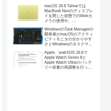
Golden GateのUSBインス
macOS 26.6 Tahoeでは
トーラの作成に対応。
MacBook Neoのディスプレ
イを閉じた状態でのWebカ
メラの使用や、
Finder/Apple Configuratorを
WindowsのTask Managerの
利用しMacBook Neoを復元
開発者がmacOSのアクティ
する際の安定性が向上。
ビティモニタの分かりやす
さとWindowsのタスクマネ
ージャの詳細さを合わせた
Apple、watchOS 26.6で
Mac用システムモニタアプ
Apple Watch Series 8と
リ「Task Manager TMOG」
Apple Watch Ultraのバッテ
のBeta版を公開。
リー容量の再調整を行った
と発表。