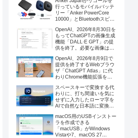
Anker Japanがリコールを
行っているモバイルバッテ
リー「Anker PowerCore
10000」とBluetoothスピー
カー「PowerConf S3」で周
OpenAI、2026年8月30日を
辺を焼損する火災が6月に3
もってChatGPTの画像生成
件発生していたそうなので
機能「DALL·E GPT」の提
注意を。
供を終了。必要な画像は期
限までにダウンロードを。
OpenAI、2026年8月9日で
提供を終了するWebブラウ
ザ「ChatGPT Atlas」に代
わりChrome機能拡張をア
ップデートし、YouTube動
スペースキーで変換する代
画の質問やAsk ChatGPT機
わりに、打ち間違いを気に
能を追加。
せずに入力したローマ字を
AIで自然な日本語に変換し
てくれるMac用の日本語入
macOS用のUSBインストー
力アプリ「Nospace」がリ
ラを作成できる
リース。
「macUSB」がWindows
Vistaや7、macOS 27