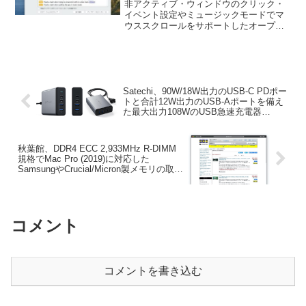
ポートしたオープンソースの動画
非アクティブ・ウィンドウのクリック・
プレイヤー「IINA for Mac
イベント設定やミュージックモードでマ
ウススクロールをサポートしたオープン
v1.0.7」がリリース。
ソースの動画プレイヤー「IINA for Mac
v1.0.7」がリリースされています。詳細
は以下から。
Satechi、90W/18W出力のUSB-C PDポー
トと合計12W出力のUSB-Aポートを備え
た最大出力108WのUSB急速充電器
「Satechi 108W Pro USB-C PD Desktop
Charger」を発売。
秋葉館、DDR4 ECC 2,933MHz R-DIMM
規格でMac Pro (2019)に対応した
SamsungやCrucial/Micron製メモリの取り
扱いを開始。
コメント
コメントを書き込む