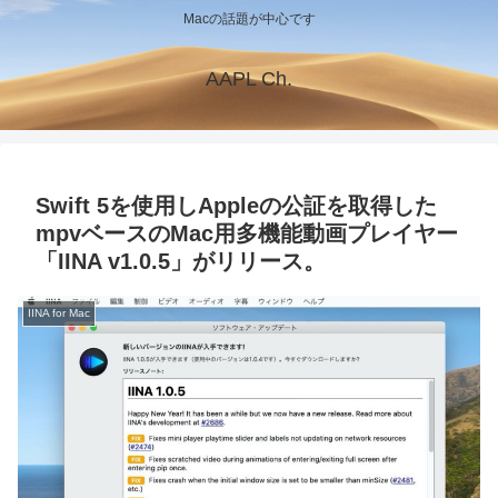
Macの話題が中心です
AAPL Ch.
Swift 5を使用しAppleの公証を取得した
mpvベースのMac用多機能動画プレイヤー
「IINA v1.0.5」がリリース。
IINA for Mac