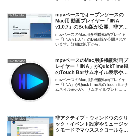
は以下から。
mpvベースでオープンソースの
IINA for Mac
Mac用 動画プレイヤー「IINA
v1.0.7」のBeta版が公開。非アク
ティブ・ウィンドウのクリック・
mpvベースのMac用多機能動画プレイヤ
イベント設定やミュージックモー
ー「IINA v1.0.7」のBeta版が公開されて
います。詳細は以下から。
ドでマウススクロールをサポー
ト。
mpvベースのMac用多機能動画プ
IINA for Mac
レイヤー「IINA」がQuickTime風
のTouch Barサムネイル表示や、
サムネイルプレビューをサポー
mpvベースのMac用多機能動画プレイヤ
ト。
ー「IINA」がQuickTime風のTouch Barサ
ムネイル表示や、サムネイルプレビュー
をサポートしています。詳細は以下か
ら。
非アクティブ・ウィンドウのクリ
IINA for Mac
ック・イベント設定やミュージッ
クモードでマウススクロールをサ