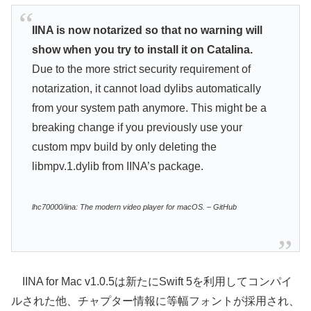
IINA is now notarized so that no warning will
show when you try to install it on Catalina.
Due to the more strict security requirement of
notarization, it cannot load dylibs automatically
from your system path anymore. This might be a
breaking change if you previously use your
custom mpv build by only deleting the
libmpv.1.dylib from IINA’s package.
lhc70000/iina: The modern video player for macOS. – GitHub
IINA for Mac v1.0.5は新たにSwift 5を利用してコンパイ
ルされた他、チャプター情報に等幅フォントが採用され、