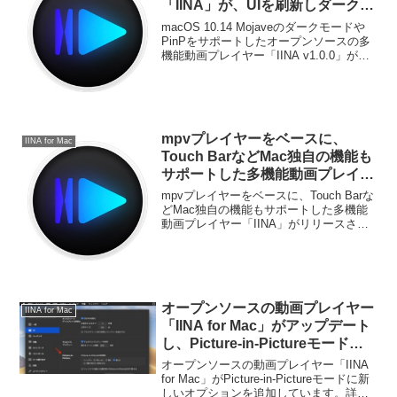
「IINA」が、UIを刷新しダークモ
ードをサポートしたv1.0.0へ。
macOS 10.14 Mojaveのダークモードや
PinPをサポートしたオープンソースの多
機能動画プレイヤー「IINA v1.0.0」が正
式にリリースされています。詳細は以下
から。
mpvプレイヤーをベースに、
IINA for Mac
Touch BarなどMac独自の機能も
サポートした多機能動画プレイヤ
ー「IINA」がリリース。
mpvプレイヤーをベースに、Touch Barな
どMac独自の機能もサポートした多機能
動画プレイヤー「IINA」がリリースされ
ています。詳細は以下から。
オープンソースの動画プレイヤー
IINA for Mac
「IINA for Mac」がアップデート
し、Picture-in-Pictureモード時
にメインウィンドウを隠す機能を
オープンソースの動画プレイヤー「IINA
追加。
for Mac」がPicture-in-Pictureモードに新
しいオプションを追加しています。詳細