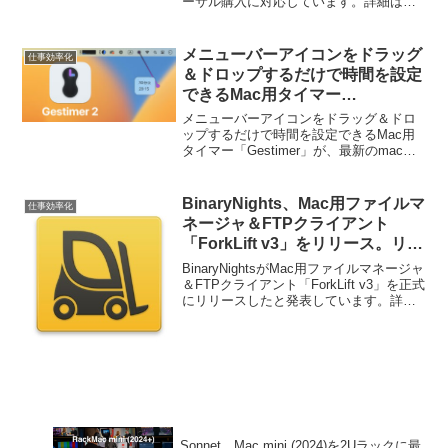
ーサル購入に対応しています。詳細は以
下から。
メニューバーアイコンをドラッグ
仕事効率化
＆ドロップするだけで時間を設定
できるMac用タイマー
「Gestimer」が、最新のmacOS
メニューバーアイコンをドラッグ＆ドロ
やリマインダーとの同期をサポー
ップするだけで時間を設定できるMac用
タイマー「Gestimer」が、最新のmacOS
トし「Gestimer v2」としてリリ
やリマインダーとの同期をサポートし
ース。
「Gestimer v2」としてリリースされてい
ます。詳細は以下から。
BinaryNights、Mac用ファイルマ
仕事効率化
ネージャ＆FTPクライアント
「ForkLift v3」をリリース。リリ
ース記念セールも開催中。
BinaryNightsがMac用ファイルマネージャ
＆FTPクライアント「ForkLift v3」を正式
にリリースしたと発表しています。詳細
は以下から。
Sonnet、Mac mini (2024)を2Uラックに最