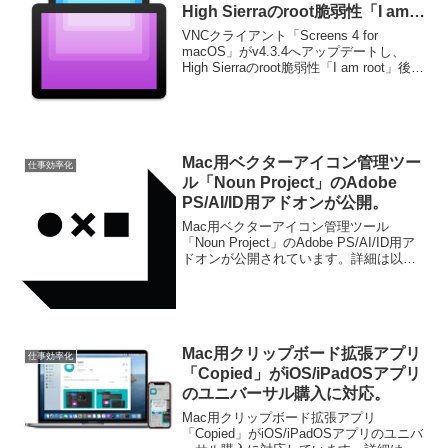
High Sierraのroot脆弱性「I am
root」後に空のパスワードが保存
VNCクライアント「Screens 4 for
できなくなる不具合を修正。
macOS」がv4.3.4へアップデートし、
High Sierraのroot脆弱性「I am root」後に
空のパスワードが保存できなくなる不具
合を修正したと発表しています。詳細は
以下から。
Mac用ベクターアイコン管理ツー
仕事効率化
ル「Noun Project」のAdobe
PS/AI/ID用アドオンが公開。
Mac用ベクターアイコン管理ツール
「Noun Project」のAdobe PS/AI/ID用ア
ドオンが公開されています。詳細は以下
から。
Mac用クリップボード拡張アプリ
仕事効率化
「Copied」がiOS/iPadOSアプリ
のユニバーサル購入に対応。
Mac用クリップボード拡張アプリ
「Copied」がiOS/iPadOSアプリのユニバ