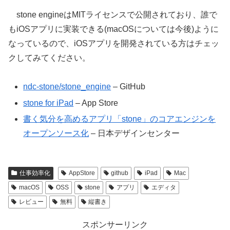
stone engineはMITライセンスで公開されており、誰で
もiOSアプリに実装できる(macOSについては今後)ように
なっているので、iOSアプリを開発されている方はチェッ
クしてみてください。
ndc-stone/stone_engine
– GitHub
stone for iPad
– App Store
書く気分を高めるアプリ「stone」のコアエンジンを
オープンソース化
– 日本デザインセンター
仕事効率化
AppStore
github
iPad
Mac
macOS
OSS
stone
アプリ
エディタ
レビュー
無料
縦書き
スポンサーリンク