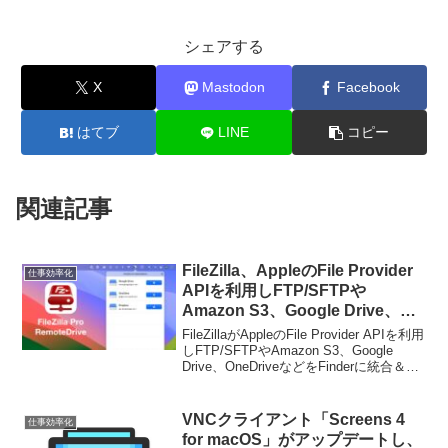
シェアする
X
Mastodon
Facebook
はてブ
LINE
コピー
関連記事
FileZilla、AppleのFile Provider
仕事効率化
APIを利用しFTP/SFTPや
Amazon S3、Google Drive、
OneDriveなどをFinderに統合＆
FileZillaがAppleのFile Provider APIを利用
管理できるリモートドライブアプ
しFTP/SFTPやAmazon S3、Google
Drive、OneDriveなどをFinderに統合＆管
リ「FileZilla Pro RemoteDrive」
理できるリモートドライブアプリ
をリリース。
「FileZilla Pro...
VNCクライアント「Screens 4
仕事効率化
for macOS」がアップデートし、